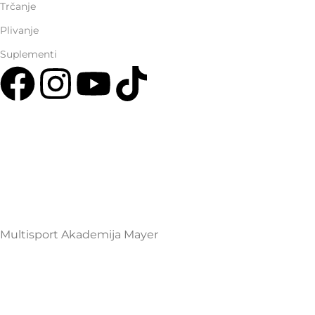
Trčanje
Plivanje
Suplementi
Multisport Shop & Cafe Podgorica
Henrika Angela 7
podgorica@mamayer.com
+38267999475
Mayer Sports Co. d.o.o
PIB: 03648290
Multisport Akademija Mayer