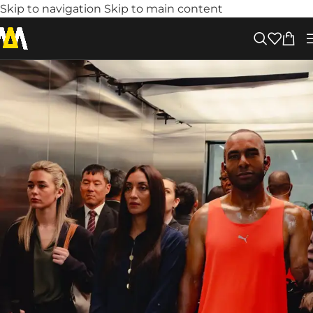
Skip to navigation
Skip to main content
TRČANJE
,
ZANIMLJIVOSTI
Trčanje kao euforija – Pumina nova
reklama će vas motivisati
Posted by
djordje
21. Marta 2025.
0
PUMA je lansirala jednu od svojih najsmješnijih i
najosvježavajućih kampanja do sada –
Go Wild
. Umjesto
poznatih lica i profesionalnih sportista, u centru pažnje
su obični ljudi koji trčanjem oslobađaju svoju unutrašnju
divljinu.