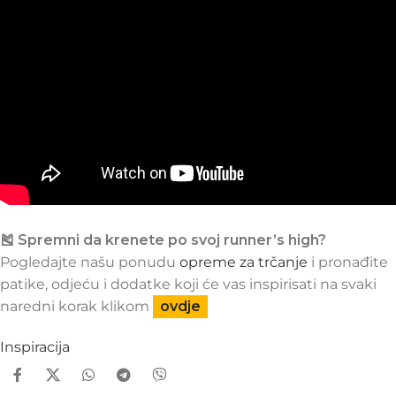
🎽
Spremni da krenete po svoj runner’s high?
Pogledajte našu ponudu
opreme za trčanje
i pronađite
patike, odjeću i dodatke koji će vas inspirisati na svaki
naredni korak klikom
ovdje
Inspiracija