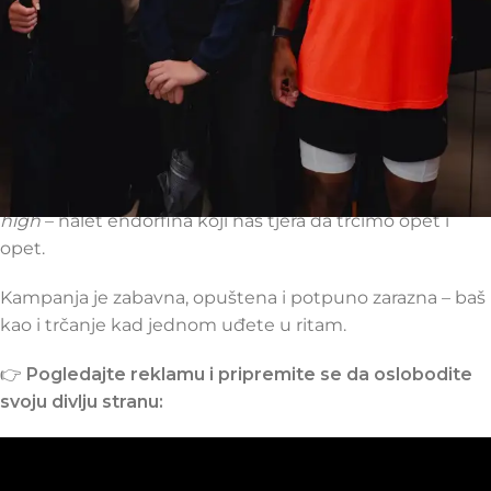
Foto: Puma.com
Reklama prikazuje svakodnevne scene – trčanje sa
psom, mama sa kolicima, muškarac koji umjesto
ključeva bira patike – sve to uz preradu kultne pjesme
Because I Got High
od Afromana. Novi stihovi, poput „I
was gonna sleep in late, but then I got high (on
running)“, savršeno opisuju osjećaj poznat kao
runner’s
high
– nalet endorfina koji nas tjera da trčimo opet i
opet.
Kampanja je zabavna, opuštena i potpuno zarazna – baš
kao i trčanje kad jednom uđete u ritam.
👉
Pogledajte reklamu i pripremite se da oslobodite
svoju divlju stranu: