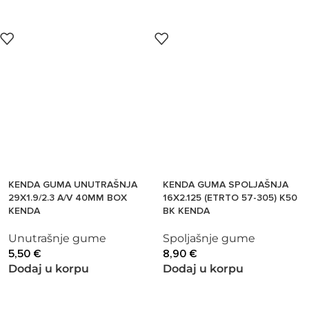
KENDA GUMA UNUTRAŠNJA
KENDA GUMA SPOLJAŠNJA
29X1.9/2.3 A/V 40MM BOX
16X2.125 (ETRTO 57-305) K50
KENDA
BK KENDA
Unutrašnje gume
Spoljašnje gume
5,50
€
8,90
€
Dodaj u korpu
Dodaj u korpu