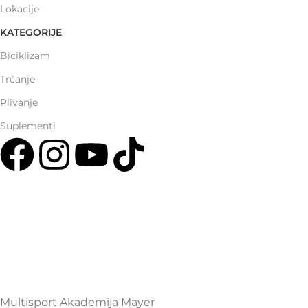
Lokacije
KATEGORIJE
Biciklizam
Trčanje
Plivanje
Suplementi
Multisport Shop & Cafe Podgorica
Henrika Angela 7
podgorica@mamayer.com
+38267999475
Mayer Sports Co. d.o.o
PIB: 03648290
Multisport Akademija Mayer