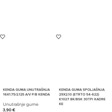
KENDA GUMA UNUTRAŠNJA
KENDA GUMA SPOLJAŠNJA
16X1.75/2.125 A/V P/B KENDA
29X2.10 (ETRTO 54-622)
K1027 BK/BSK 30TPI KADRE
KE
Unutrašnje gume
3,90
€