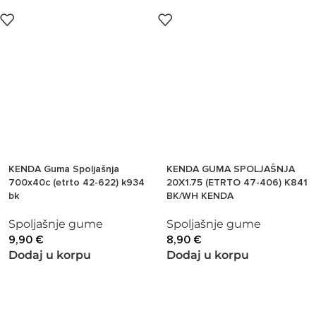
KENDA Guma Spoljašnja
KENDA GUMA SPOLJAŠNJA
700x40c (etrto 42-622) k934
20X1.75 (ETRTO 47-406) K841
bk
BK/WH KENDA
Spoljašnje gume
Spoljašnje gume
9,90
€
8,90
€
Dodaj u korpu
Dodaj u korpu