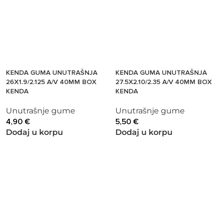
KENDA GUMA UNUTRAŠNJA
KENDA GUMA UNUTRAŠNJA
26X1.9/2.125 A/V 40MM BOX
27.5X2.10/2.35 A/V 40MM BOX
KENDA
KENDA
Unutrašnje gume
Unutrašnje gume
4,90
€
5,50
€
Dodaj u korpu
Dodaj u korpu