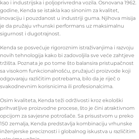
kao i industrijska i poljoprivredna vozila. Osnovana 1962.
godine, Kenda se istakla kao sinonim za kvalitet,
inovaciju i pouzdanost u industriji guma. Njihova misija
je da pružaju vrhunski performans uz maksimalnu
sigurnost i dugotrajnost.
Kenda se posvećuje rigoroznim istraživanjima i razvoju
novih tehnologija kako bi zadovoljila sve veće zahtjeve
tržišta. Poznata je po tome što balansira pristupačnost
sa visokom funkcionalnošću, pružajući proizvode koji
odgovaraju različitim potrebama, bilo da je riječ o
svakodnevnim korisnicima ili profesionalcima.
Osim kvaliteta, Kenda teži održivosti kroz ekološki
prihvatljive proizvodne procese, što je čini atraktivnom
opcijom za savjesne potrošače. Sa prisustvom u preko
150 zemalja, Kenda predstavlja kombinaciju vrhunske
inženjerske preciznosti i globalnog iskustva u različitim