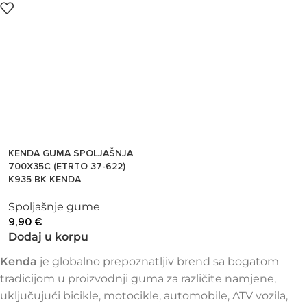
KENDA GUMA SPOLJAŠNJA
700X35C (ETRTO 37-622)
K935 BK KENDA
Spoljašnje gume
9,90
€
Dodaj u korpu
Kenda
je globalno prepoznatljiv brend sa bogatom
tradicijom u proizvodnji guma za različite namjene,
uključujući bicikle, motocikle, automobile, ATV vozila,