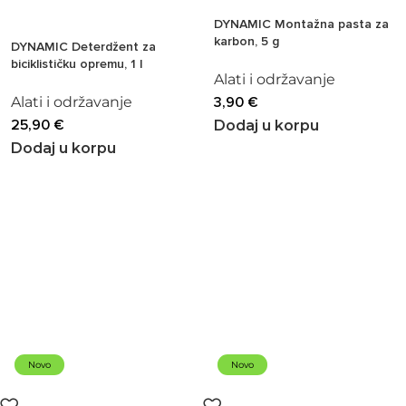
DYNAMIC Montažna pasta za
karbon, 5 g
DYNAMIC Deterdžent za
biciklističku opremu, 1 l
Alati i održavanje
Alati i održavanje
3,90
€
25,90
€
Dodaj u korpu
Dodaj u korpu
Novo
Novo