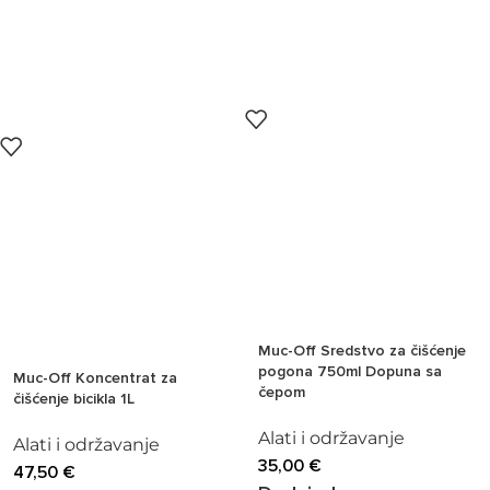
Muc-Off Sredstvo za čišćenje
pogona 750ml Dopuna sa
Muc-Off Koncentrat za
čepom
čišćenje bicikla 1L
Alati i održavanje
Alati i održavanje
35,00
€
47,50
€