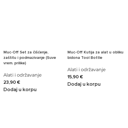
Muc-Off Set za čišćenje,
Muc-Off Kutija za alat u obliku
zaštitu i podmazivanje (Suve
bidona Tool Bottle
vrem. prilike)
Alati i održavanje
Alati i održavanje
15,90
€
23,90
€
Dodaj u korpu
Dodaj u korpu