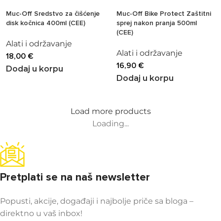
Muc-Off Sredstvo za čišćenje
Muc-Off Bike Protect Zaštitni
disk kočnica 400ml (CEE)
sprej nakon pranja 500ml
(CEE)
Alati i održavanje
Alati i održavanje
18,00
€
16,90
€
Dodaj u korpu
Dodaj u korpu
Load more products
Loading...
Pretplati se na naš newsletter
Popusti, akcije, događaji i najbolje priče sa bloga –
direktno u vaš inbox!