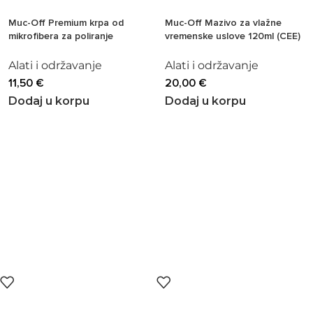
Muc-Off Premium krpa od
Muc-Off Mazivo za vlažne
mikrofibera za poliranje
vremenske uslove 120ml (CEE)
Alati i održavanje
Alati i održavanje
11,50
€
20,00
€
Dodaj u korpu
Dodaj u korpu