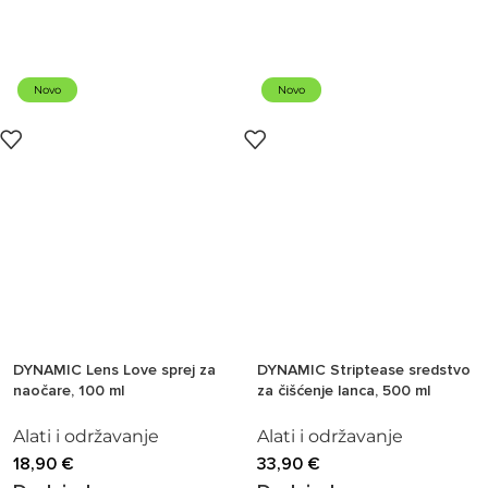
Novo
Novo
DYNAMIC Lens Love sprej za
DYNAMIC Striptease sredstvo
naočare, 100 ml
za čišćenje lanca, 500 ml
Alati i održavanje
Alati i održavanje
18,90
€
33,90
€