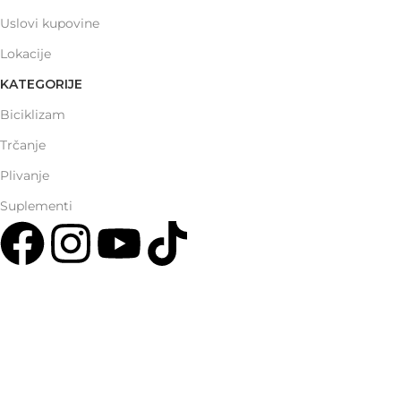
Uslovi kupovine
Lokacije
KATEGORIJE
Biciklizam
Trčanje
Plivanje
Suplementi
Multisport Shop & Cafe Podgorica
Henrika Angela 7
podgorica@mamayer.com
+38267999475
Mayer Sports Co. d.o.o
PIB: 03648290