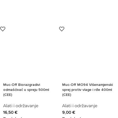
Muc-Off Biorazgradivi
Muc-Off MO94 Višenamjenski
odmašćivač u spreju 500ml
sprej protiv vlage i rđe 400ml
(CEE)
(CEE)
Alati i održavanje
Alati i održavanje
16,50
€
9,00
€