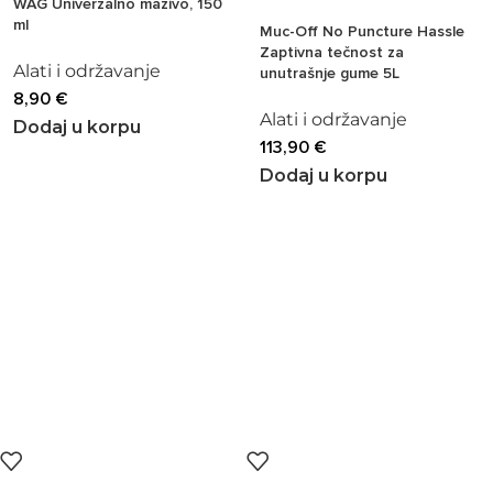
WAG Univerzalno mazivo, 150
ml
Muc-Off No Puncture Hassle
Zaptivna tečnost za
Alati i održavanje
unutrašnje gume 5L
8,90
€
Alati i održavanje
Dodaj u korpu
113,90
€
Dodaj u korpu