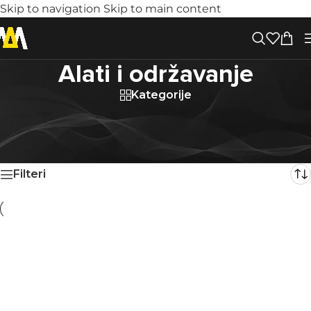
Skip to navigation
Skip to main content
Alati i održavanje
Kategorije
Prodavnica
/
Biciklizam
/
Aksesoari za biciklizam
/
Alati i
održavanje
Prikaz 1–40 od 218 rezultata
Filteri