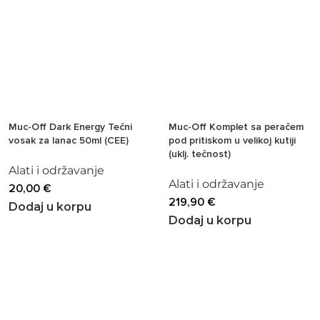
Muc-Off Dark Energy Tečni
Muc-Off Komplet sa peračem
vosak za lanac 50ml (CEE)
pod pritiskom u velikoj kutiji
(uklj. tečnost)
Alati i održavanje
Alati i održavanje
20,00
€
219,90
€
Dodaj u korpu
Dodaj u korpu