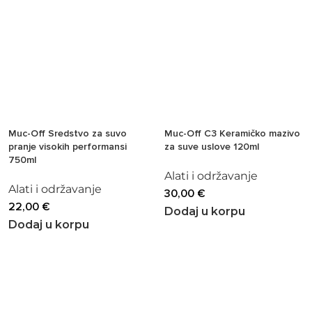
Muc-Off Sredstvo za suvo
Muc-Off C3 Keramičko mazivo
pranje visokih performansi
za suve uslove 120ml
750ml
Alati i održavanje
Alati i održavanje
30,00
€
22,00
€
Dodaj u korpu
Dodaj u korpu