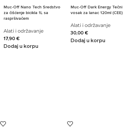
Muc-Off Nano Tech Sredstvo
Muc-Off Dark Energy Tečni
za čišćenje bicikla 1L sa
vosak za lanac 120ml (CEE)
raspršivačem
Alati i održavanje
Alati i održavanje
30,00
€
17,90
€
Dodaj u korpu
Dodaj u korpu