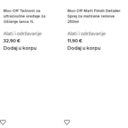
Muc-Off Tečnost za
Muc-Off Matt Finish Detailer
ultrazvučne uređaje za
Sprej za matirane ramove
čišćenje lanca 1L
250ml
Alati i održavanje
Alati i održavanje
32,90
€
11,90
€
Dodaj u korpu
Dodaj u korpu