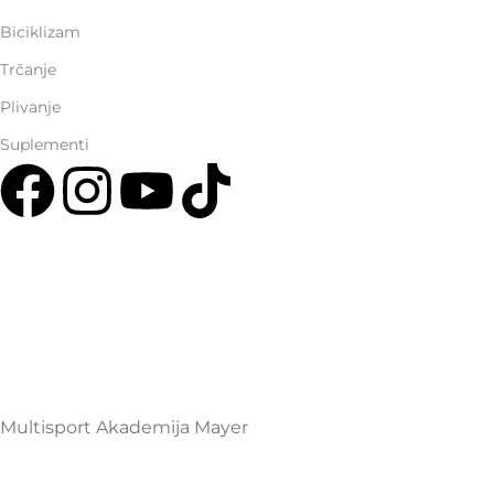
Biciklizam
Trčanje
Plivanje
Suplementi
Multisport Shop & Cafe Podgorica
Henrika Angela 7
podgorica@mamayer.com
+38267999475
Mayer Sports Co. d.o.o
PIB: 03648290
Multisport Akademija Mayer