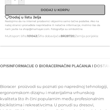
DODAJ U KORPU
Dodaj u listu želja
Nastojimo da na internet prodavnici objavimo samo tačne podatke. Ako na
našoj stranici pronađete neprikladne ili netačne informacije, molimo Vas da
nam javite na shop@mamayer.com. Fotografije su simbolične.
Multisport šifra:
101043
|
Šifra dobavljača:
BR28720
|
Zemlja porijekla:
OPIS
INFORMACIJE O BIORACER
NAČINI PLAĆANJA I DOSTA
Bioracer proizvodi su poznati po naprednoj tehnologiji,
ergonomskom dizajnu i materijalima vrhunskog
kvaliteta što ih čini popularnim među profesionalnim
biciklistima i rekreativcima. U ponudi su dresovi,