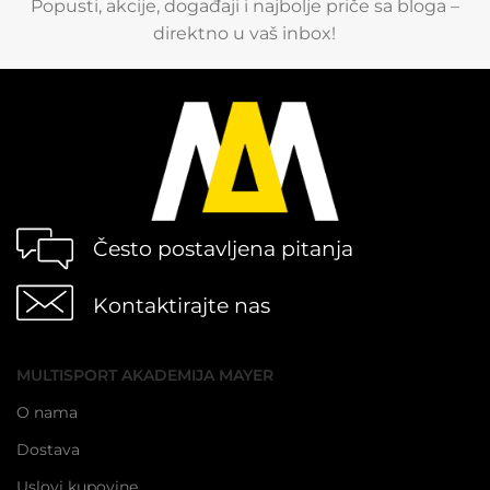
Popusti, akcije, događaji i najbolje priče sa bloga –
direktno u vaš inbox!
Često postavljena pitanja
Kontaktirajte nas
MULTISPORT AKADEMIJA MAYER
O nama
Dostava
Uslovi kupovine