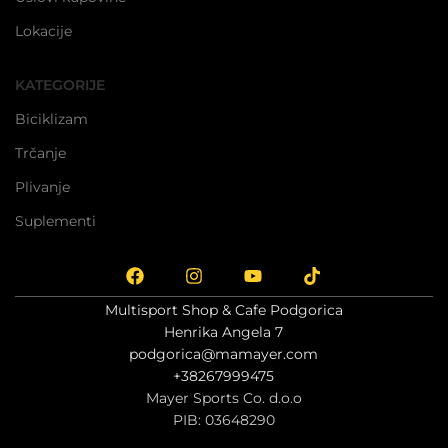
Lokacije
KATEGORIJE
Biciklizam
Trčanje
Plivanje
Suplementi
Multisport Shop & Cafe Podgorica
Henrika Angela 7
podgorica@mamayer.com
+38267999475
Mayer Sports Co. d.o.o
PIB: 03648290