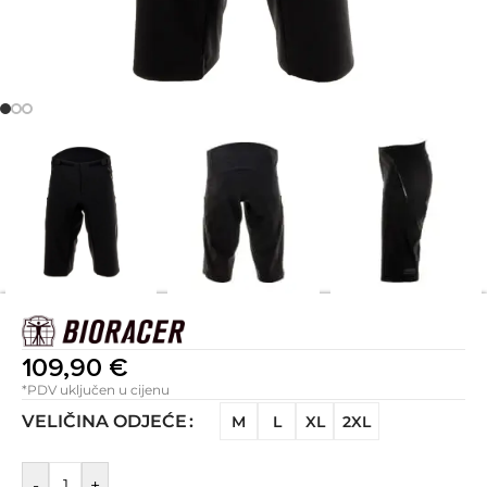
109,90
€
*PDV uključen u cijenu
VELIČINA ODJEĆE
M
L
XL
2XL
-
+