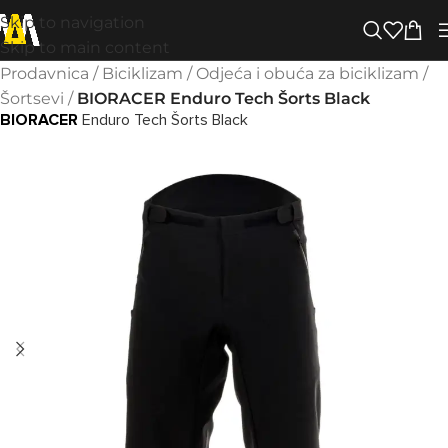
Skip to navigation
Skip to main content
Prodavnica
/
Biciklizam
/
Odjeća i obuća za biciklizam
/
Šortsevi
/
BIORACER Enduro Tech Šorts Black
BIORACER
Enduro Tech Šorts Black