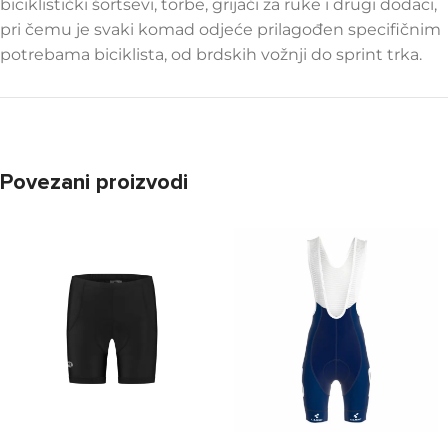
biciklistički šortsevi, torbe, grijači za ruke i drugi dodaci,
pri čemu je svaki komad odjeće prilagođen specifičnim
potrebama biciklista, od brdskih vožnji do sprint trka.
Povezani proizvodi