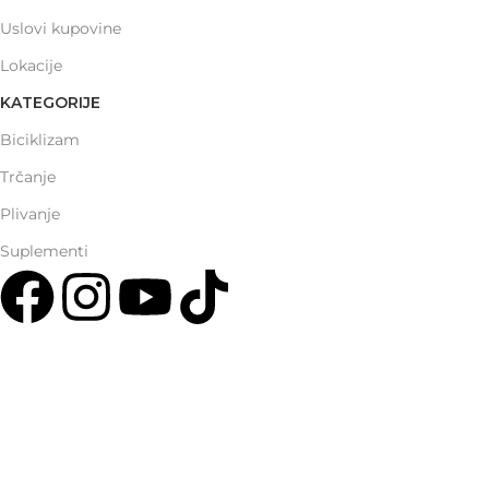
Uslovi kupovine
Lokacije
KATEGORIJE
Biciklizam
Trčanje
Plivanje
Suplementi
Multisport Shop & Cafe Podgorica
Henrika Angela 7
podgorica@mamayer.com
+38267999475
Mayer Sports Co. d.o.o
PIB: 03648290