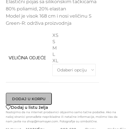
Elastični pojas sa silikonskim tačkicama
80% poliamid, 20% elastan
Model je visok 168 cm i nosi veličinu S
Green-R: održiva proizvodnja
XS
S
M
L
VELIČINA ODJEĆE
XL
DODAJ U KORPU
Dodaj u listu želja
Nastojimo da na internet prodavnici objavimo samo tačne podatke. Ako na
našoj stranici pronađete neprikladne ili netačne informacije, molimo Vas da
nam javite na shop@mamayer.com. Fotografije su simbolične.