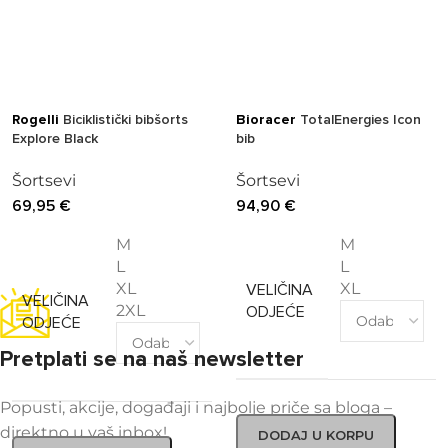
Rogelli
Biciklistički bibšorts
Bioracer
TotalEnergies Icon
Explore Black
bib
Šortsevi
Šortsevi
69,95
€
94,90
€
M
M
L
L
XL
XL
VELIČINA
VELIČINA
2XL
ODJEĆE
ODJEĆE
Pretplati se na naš newsletter
Popusti, akcije, događaji i najbolje priče sa bloga –
direktno u vaš inbox!
DODAJ U KORPU