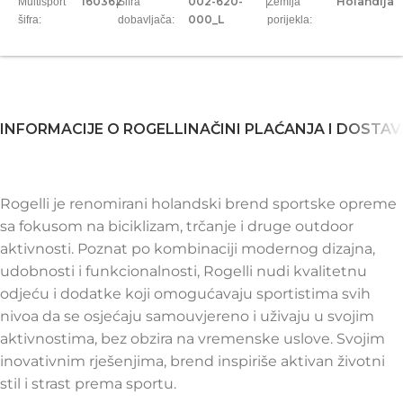
160362
002-620-
Holandija
Multisport
|
Šifra
|
Zemlja
000_L
šifra:
dobavljača:
porijekla:
INFORMACIJE O ROGELLI
NAČINI PLAĆANJA I DOSTAV
Rogelli je renomirani holandski brend sportske opreme
sa fokusom na biciklizam, trčanje i druge outdoor
aktivnosti. Poznat po kombinaciji modernog dizajna,
udobnosti i funkcionalnosti, Rogelli nudi kvalitetnu
odjeću i dodatke koji omogućavaju sportistima svih
nivoa da se osjećaju samouvjereno i uživaju u svojim
aktivnostima, bez obzira na vremenske uslove. Svojim
inovativnim rješenjima, brend inspiriše aktivan životni
stil i strast prema sportu.