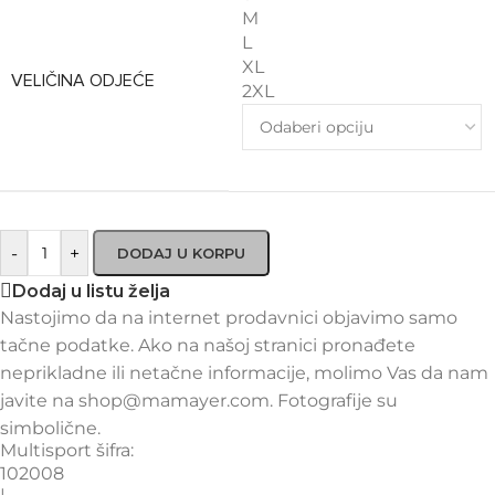
M
L
XL
VELIČINA ODJEĆE
2XL
-
+
DODAJ U KORPU
Dodaj u listu želja
Nastojimo da na internet prodavnici objavimo samo
tačne podatke. Ako na našoj stranici pronađete
neprikladne ili netačne informacije, molimo Vas da nam
javite na shop@mamayer.com. Fotografije su
simbolične.
Multisport šifra:
102008