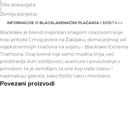
|
Šifra dobavljača:
|
Zemlja porijekla:
INFORMACIJE O BLACKLAKE
NAČINI PLAĆANJA I DOSTAVA
Blacklake je brend inspirisan snagom i izazovom koje
nosi priroda Crnog jezera na Žabljaku, doma jednog od
najekstremnijih triatlona na svijetu - Blacklake Extreme
Triathlona. Ovaj brend nije samo modna linija, već
predstavlja duh izdržljivosti, avanture i povezivanja s
prirodom, te je osmišljen za one koji traže izazov i
nadmašuju granice, kako fizički tako i mentalno.
Povezani proizvodi