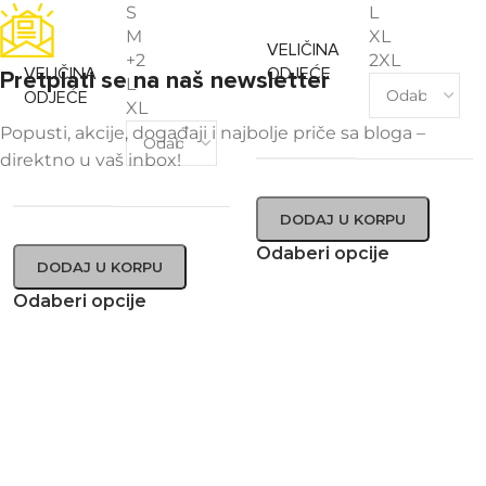
S
L
M
XL
VELIČINA
+2
2XL
VELIČINA
ODJEĆE
Pretplati se na naš newsletter
L
ODJEĆE
XL
Popusti, akcije, događaji i najbolje priče sa bloga –
direktno u vaš inbox!
DODAJ U KORPU
Odaberi opcije
DODAJ U KORPU
Odaberi opcije