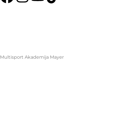
Multisport Shop & Cafe Podgorica
Henrika Angela 7
podgorica@mamayer.com
+38267999475
Mayer Sports Co. d.o.o
PIB: 03648290
Multisport Akademija Mayer