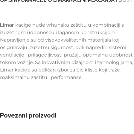
OPIS
INFORMACIJE O LIMAR
NAČINI PLAĆANJA I DOS
Limar
kacige nude vrhunsku zaštitu u kombinaciji s
izuzetnom udobnošću i laganom konstrukcijom.
Napravljenje su od visokokvalitetnih materijala koji
osiguravaju izuzetnu sigurnost, dok napredni sistemi
ventilacije i prilagodljivosti pružaju optimalnu udobnost
tokom vožnje. Sa inovativnim dizajnom i tehnologijama,
Limar kacige su odličan izbor za bicikliste koji traže
maksimalnu zaštitu i performanse.
Povezani proizvodi