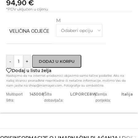
94,90
€
*PDV uključen u cijenu
M
VELIČINA ODJEĆE
-
+
DODAJ U KORPU
Dodaj u listu želja
Nastojimo da na internet prodavnici objavimo samo tačne podatke. Ako na
našoj stranici pronađete neprikladne ili netačne informacije, molimo Vas da
nam javite na shop@mamayer.com. Fotografije su simbolične.
145008
LCPORCE8W
Italija
Multisport
|
Šifra
|
Zemlja
šifra:
dobavljača:
porijekla: