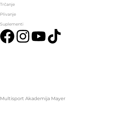
Trčanje
Plivanje
Suplementi
Multisport Shop & Cafe Podgorica
Henrika Angela 7
podgorica@mamayer.com
+38267999475
Mayer Sports Co. d.o.o
PIB: 03648290
Multisport Akademija Mayer