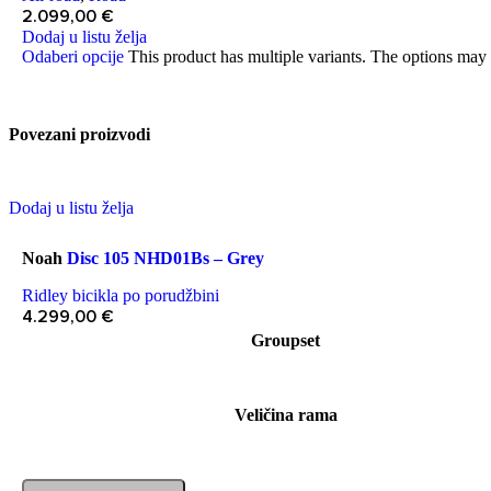
2.099,00
€
Dodaj u listu želja
Odaberi opcije
This product has multiple variants. The options may
Povezani proizvodi
Dodaj u listu želja
Noah
Disc 105 NHD01Bs – Grey
Ridley bicikla po porudžbini
4.299,00
€
Groupset
Veličina rama