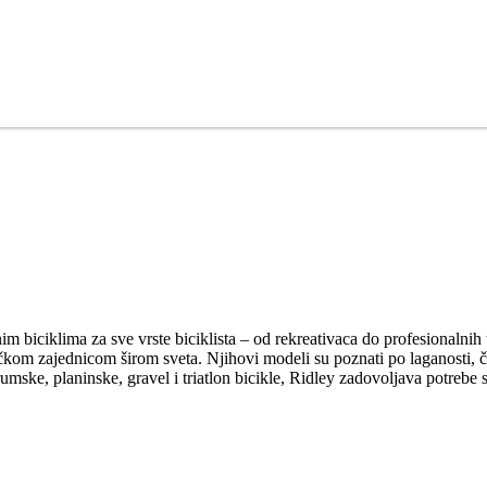
etnim biciklima za sve vrste biciklista – od rekreativaca do profesional
čkom zajednicom širom sveta. Njihovi modeli su poznati po laganosti, č
mske, planinske, gravel i triatlon bicikle, Ridley zadovoljava potrebe s