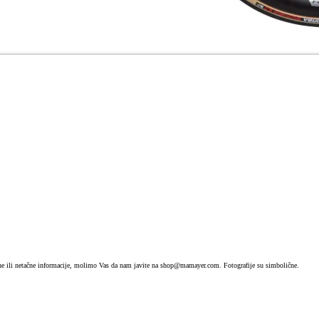
dne ili netačne informacije, molimo Vas da nam javite na shop@mamayer.com. Fotografije su simbolične.