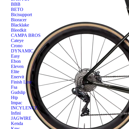
BBB
BETO
Bicisupport
Bioracer
Blacklake
Bleedkit
CAMPA BROS
Cateye
Crono
DYNAMIC
Easy
Ebon
Eleven
Elite
Enervit
Finish Line
Fsa
Gudslip
Htp
Impac
INCYLENCE
Infini
JAGWIRE
Kenda
Kmc