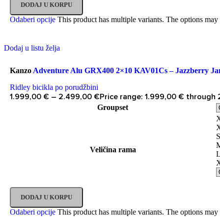
DODAJ U KORPU
Odaberi opcije
This product has multiple variants. The options may
Dodaj u listu želja
Kanzo
Adventure Alu GRX400 2×10 KAV01Cs – Jazzberry Jam
Ridley bicikla po porudžbini
1.999,00
€
–
2.499,00
€
Price range: 1.999,00 € through
Groupset
Veličina rama
DODAJ U KORPU
Odaberi opcije
This product has multiple variants. The options may