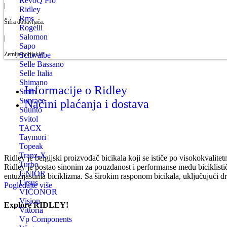
RevoQ Pro
|
Ridley
Rms
Šifra dobavljača:
Rogelli
Salomon
|
Sapo
Zemlja porijekla:
Schwalbe
Selle Bassano
Selle Italia
Shimano
Informacije o Ridley
Sram
Sunrace
Načini plaćanja i dostava
Suunto
Svitol
TACX
Taymori
Topeak
Tranz-X
Ridley je belgijski proizvođač bicikala koji se ističe po visokokvalit
Turbo
Ridley je postao sinonim za pouzdanost i performanse među biciklisti
UNIOR
entuzijastima biciklizma. Sa širokim rasponom bicikala, uključujući dru
Ursus
Pogledajte više
VICONOR
Vision
Explore RIDLEY!
Vittoria
Vp Components