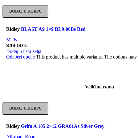
DODAJ U KORPU
Ridley
BLAST A9 1×9 BL9-06Bs Red
MTB
849,00
€
Dodaj u listu želja
Odaberi opcije
This product has multiple variants. The options may
Veličina rama
DODAJ U KORPU
Ridley
Grifn A 105 2×12 GRA01As Silver Grey
All-road
,
Road