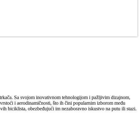
nih trkača. Sa svojom inovativnom tehnologijom i pažljivim dizajnom,
vrstoći i aerodinamičnosti, što ih čini popularnim izborom među
vih biciklista, obezbeđujući im nezaboravno iskustvo na putu ili stazi.