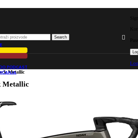
Sig
Kori
Search
Pas
E
Log
Los
ADO PODCAST
ck Metallic
TRČANJA
 Metallic