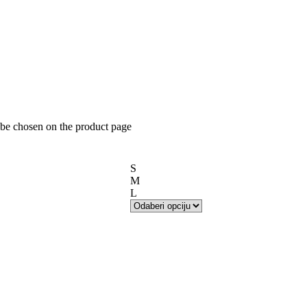
 be chosen on the product page
S
M
L