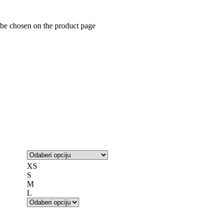
 be chosen on the product page
XS
S
M
L