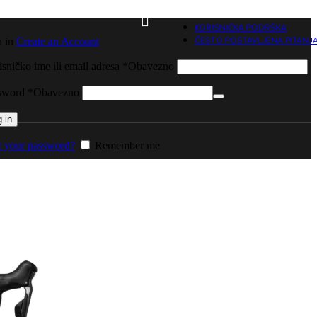
KORISNIČKA PODRŠKA
n in
Create an Account
ČESTO POSTAVLJENA PITANJ
sničko ime ili email adresa
*
Obavezno
sword
*
Obavezno
 in
t your password?
Remember me