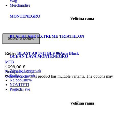
Wag
Merchandise
MONTENEGRO
Veličina rama
BLACKLAKE EXTREME TRIATHLON
DODAJ U KORPU
Ridley
BLAST A9 1×11 BL9-06Ams Black
OCEAN LAVA MONTENEGRO
MTB
1.099,00
€
Zdravlje i oporavak
Dodaj u listu želja
Knjige i suveniri
Odaberi opcije
This product has multiple variants. The options may
Na popustu
%
NOVITETI
Pogledaj sve
Veličina rama