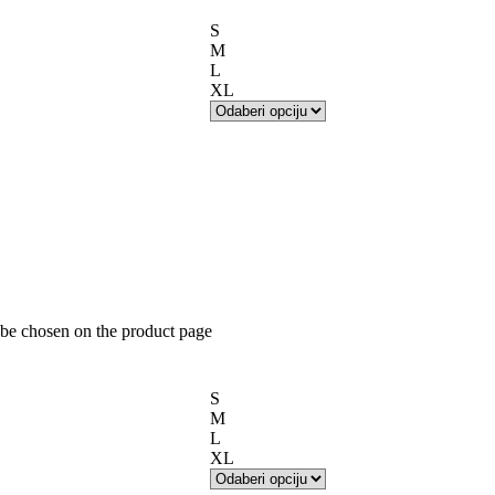
S
M
L
XL
 be chosen on the product page
S
M
L
XL