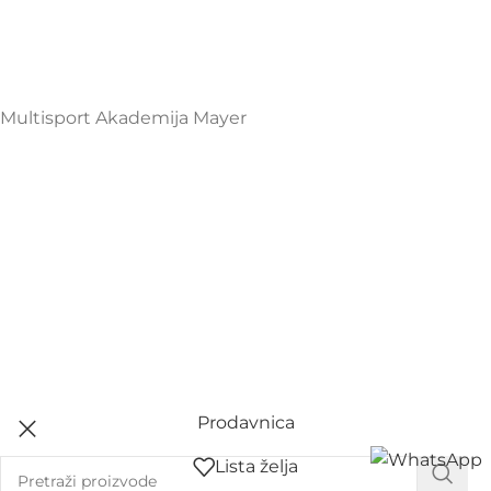
+38267999475
Mayer Sports Co. d.o.o
PIB: 03648290
Multisport Akademija Mayer
Prodavnica
Lista želja