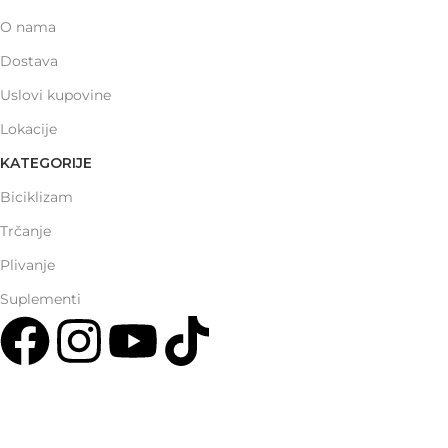
O nama
Dostava
Uslovi kupovine
Lokacije
KATEGORIJE
Biciklizam
Trčanje
Plivanje
Suplementi
Multisport Shop & Cafe Podgorica
Henrika Angela 7
podgorica@mamayer.com