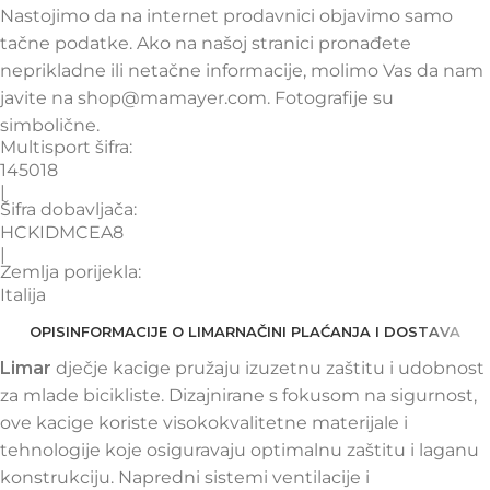
Nastojimo da na internet prodavnici objavimo samo
tačne podatke. Ako na našoj stranici pronađete
neprikladne ili netačne informacije, molimo Vas da nam
javite na shop@mamayer.com. Fotografije su
simbolične.
Multisport šifra:
145018
|
Šifra dobavljača:
HCKIDMCEA8
|
Zemlja porijekla:
Italija
OPIS
INFORMACIJE O LIMAR
NAČINI PLAĆANJA I DOSTAVA
Limar
dječje kacige pružaju izuzetnu zaštitu i udobnost
za mlade bicikliste. Dizajnirane s fokusom na sigurnost,
ove kacige koriste visokokvalitetne materijale i
tehnologije koje osiguravaju optimalnu zaštitu i laganu
konstrukciju. Napredni sistemi ventilacije i