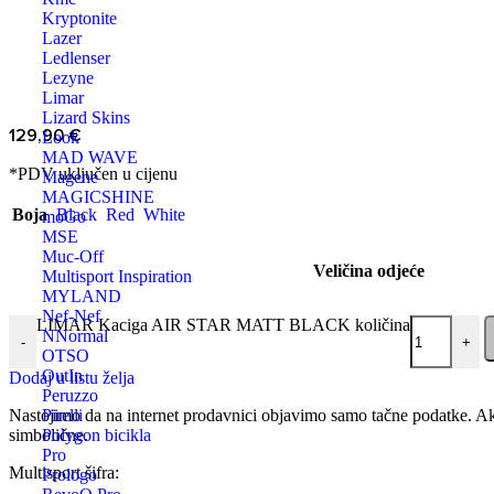
Kryptonite
Lazer
Ledlenser
Lezyne
Limar
Lizard Skins
129,90
€
Look
MAD WAVE
*PDV uključen u cijenu
Magene
MAGICSHINE
Boja
Black
Red
White
moGo
MSE
Muc-Off
Veličina odjeće
Multisport Inspiration
MYLAND
Nef-Nef
LIMAR Kaciga AIR STAR MATT BLACK količina
NNormal
-
+
OTSO
OutIn
Dodaj u listu želja
Peruzzo
Nastojimo da na internet prodavnici objavimo samo tačne podatke. Ak
Pirelli
simbolične.
Polygon bicikla
Pro
Multisport šifra:
Prologo