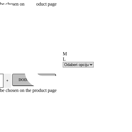
 be chosen on the product page
M
L
DODAJ U KORPU
+
 be chosen on the product page