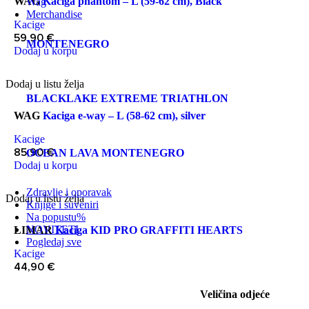
WAG
Kaciga phantom – L (59-62 cm), Black
Wag
Merchandise
Kacige
59,90
€
MONTENEGRO
Dodaj u korpu
Dodaj u listu želja
BLACKLAKE EXTREME TRIATHLON
WAG
Kaciga e-way – L (58-62 cm), silver
Kacige
85,90
€
OCEAN LAVA MONTENEGRO
Dodaj u korpu
Zdravlje i oporavak
Dodaj u listu želja
Knjige i suveniri
Na popustu
%
NOVITETI
LIMAR
Kaciga KID PRO GRAFFITI HEARTS
Pogledaj sve
Kacige
44,90
€
Veličina odjeće