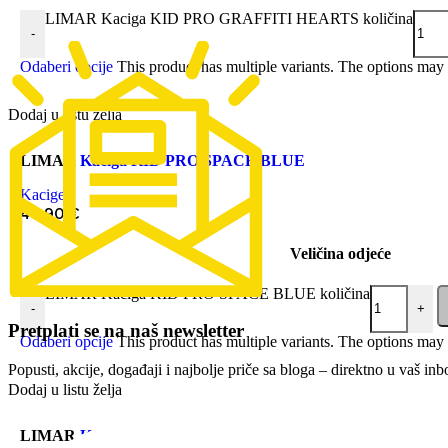
LIMAR Kaciga KID PRO GRAFFITI HEARTS količina
-
Odaberi opcije
This product has multiple variants. The options may
Dodaj u listu želja
LIMAR
Kaciga KID PRO SPACE BLUE
Kacige
44,90
€
Veličina odjeće
LIMAR Kaciga KID PRO SPACE BLUE količina
-
+
Pretplati se na naš newsletter
Odaberi opcije
This product has multiple variants. The options may
Popusti, akcije, događaji i najbolje priče sa bloga – direktno u vaš inb
Dodaj u listu želja
LIMAR
Kaciga KID PRO OCTOPUS