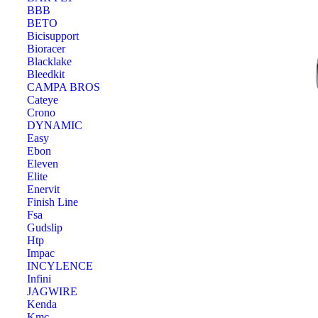
BBB
BETO
Bicisupport
Bioracer
Blacklake
Bleedkit
CAMPA BROS
Cateye
Crono
DYNAMIC
Easy
Ebon
Eleven
Elite
Enervit
Finish Line
Fsa
Gudslip
Htp
Impac
INCYLENCE
Infini
JAGWIRE
Kenda
Kmc