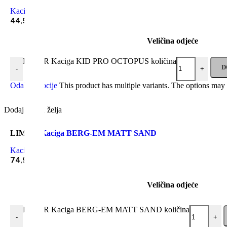
Kacige
44,90
€
Veličina odjeće
LIMAR Kaciga KID PRO OCTOPUS količina
D
-
+
Odaberi opcije
This product has multiple variants. The options may
Dodaj u listu želja
LIMAR
Kaciga BERG-EM MATT SAND
Kacige
74,90
€
Veličina odjeće
LIMAR Kaciga BERG-EM MATT SAND količina
-
+