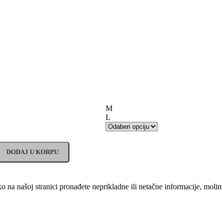
M
L
DODAJ U KORPU
o na našoj stranici pronađete neprikladne ili netačne informacije, mo