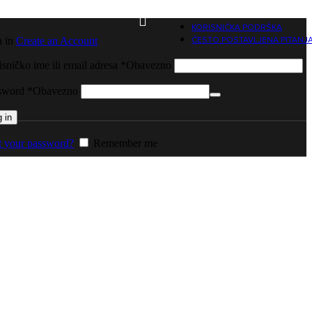
KORISNIČKA PODRŠKA
n in
Create an Account
ČESTO POSTAVLJENA PITANJ
sničko ime ili email adresa
*
Obavezno
sword
*
Obavezno
 in
t your password?
Remember me