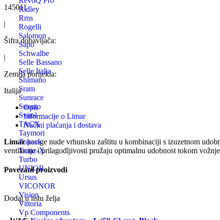
RevoQ Pro
145011
Ridley
Rms
|
Rogelli
Salomon
Šifra dobavljača:
Sapo
Schwalbe
|
Selle Bassano
Selle Italia
Zemlja porijekla:
Shimano
Sram
Italija
Sunrace
Suunto
Opis
Svitol
Informacije o Limar
TACX
Načini plaćanja i dostava
Taymori
Limar
kacige nude vrhunsku zaštitu u kombinaciji s izuzetnom udobno
Topeak
ventilacije i prilagodljivosti pružaju optimalnu udobnost tokom vožnje
Tranz-X
Turbo
UNIOR
Povezani proizvodi
Ursus
VICONOR
Vision
Dodaj u listu želja
Vittoria
Vp Components