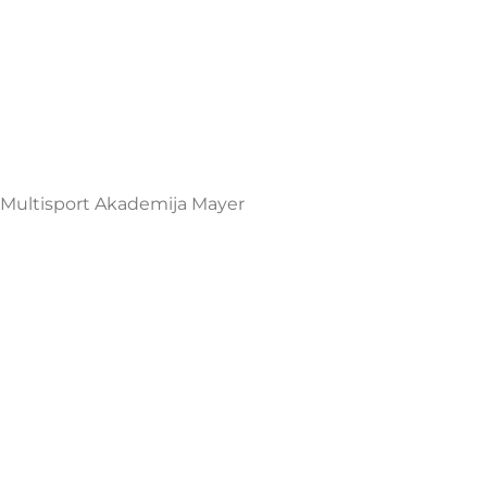
Multisport Shop & Cafe Podgorica
Henrika Angela 7
podgorica@mamayer.com
+38267999475
Mayer Sports Co. d.o.o
PIB: 03648290
Multisport Akademija Mayer