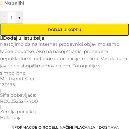
Na zalihi
-
+
DODAJ U KORPU
Dodaj u listu želja
Nastojimo da na internet prodavnici objavimo samo
tačne podatke. Ako na našoj stranici pronađete
neprikladne ili netačne informacije, molimo Vas da nam
javite na shop@mamayer.com. Fotografije su
simbolične.
Multisport šifra:
160195
|
Šifra dobavljača:
ROG352324-400
|
Zemlja porijekla:
Holandija
INFORMACIJE O ROGELLI
NAČINI PLAĆANJA I DOSTAVA