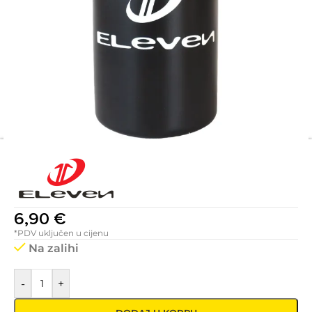
6,90
€
*PDV uključen u cijenu
Na zalihi
-
+