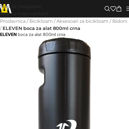
Skip to navigation
Skip to main content
Prodavnica
/
Biciklizam
/
Aksesoari za biciklizam
/
Bidoni
/
ELEVEN boca za alat 800ml crna
ELEVEN
boca za alat 800ml crna