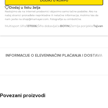
DODAJ U KORPU
Dodaj u listu želja
Nastojimo da na internet prodavnici objavimo samo tačne podatke. Ako na
našoj stranici pronađete neprikladne ili netačne informacije, molimo Vas da
nam javite na shop@mamayer.com. Fotografije su simbolične.
Multisport šifra:
137006
|
Šifra dobavljača:
BO11N
|
Zemlja porijekla:
Tajvan
INFORMACIJE O ELEVEN
NAČINI PLAĆANJA I DOSTAVA
Povezani proizvodi