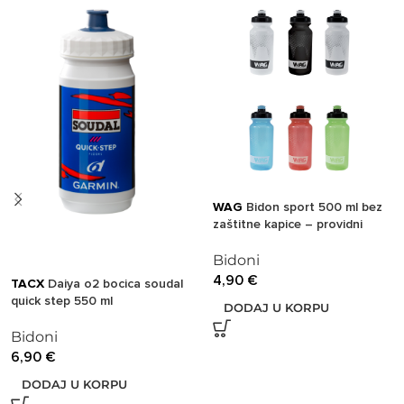
WAG
Bidon sport 500 ml bez
zaštitne kapice – providni
Bidoni
4,90
€
TACX
Daiya o2 bocica soudal
quick step 550 ml
DODAJ U KORPU
Bidoni
6,90
€
DODAJ U KORPU