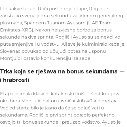
I to kakve titule! Uoči posljednje etape, Roglič je
zaostajao svega jednu sekundu za liderom generalnog
plasmana, Špancem Juanom Ayusom (UAE Team
Emirates-XRG). Nakon neizvjesne borbe za bonus
sekunde na dva sprinta, Roglič i Ayuso su se nekoliko
puta smjenjivali u vođstvu. Ali sve je kulminiralo kada je
Slovenac povukao odlučujući potez na usponu
Montjuïc i ostavio konkurenciju iza sebe.
Trka koja se rješava na bonus sekundama —
i hrabrosti
Etapa je imala klasični katalonski finiš — šest krugova
oko brda Montjuïc nakon ravničarskih 40 kilometara.
Već od starta bilo je jasno da će se odlučivati u
sekundama. Roglič je prvi sprint odradio perfektno,
osvojio tri bonus sekunde i preuzeo vođstvo. Ayuso je