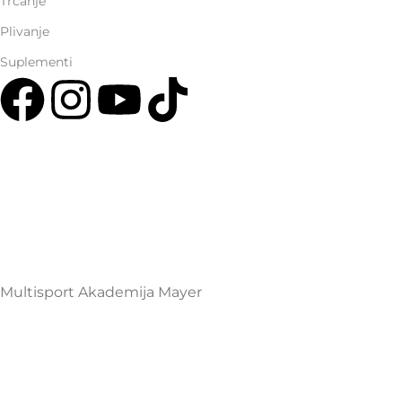
Trčanje
Plivanje
Suplementi
Multisport Shop & Cafe Podgorica
Henrika Angela 7
podgorica@mamayer.com
+38267999475
Mayer Sports Co. d.o.o
PIB: 03648290
Multisport Akademija Mayer