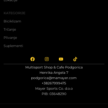
KATEGORIJE
Biciklizam
Trčanje
Plivanje
Suplementi
Multisport Shop & Cafe Podgorica
Henrika Angela 7
podgorica@mamayer.com
+38267999475
Mayer Sports Co. d.o.o
PIB: 03648290