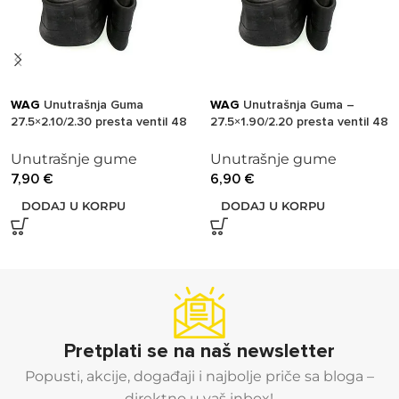
WAG
Unutrašnja Guma
WAG
Unutrašnja Guma –
27.5×2.10/2.30 presta ventil 48
27.5×1.90/2.20 presta ventil 48
mm
mm, debljina 0.85 mm
Unutrašnje gume
Unutrašnje gume
7,90
€
6,90
€
DODAJ U KORPU
DODAJ U KORPU
Pretplati se na naš newsletter
Popusti, akcije, događaji i najbolje priče sa bloga –
direktno u vaš inbox!