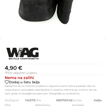
4,90
€
*PDV uključen u cijenu
Nema na zalihi
Dodaj u listu želja
Nastojimo da na internet prodavnici objavimo samo tačne podatke. Ako na
našoj stranici pronađete neprikladne ili netačne informacije, molimo Vas da
nam javite na shop@mamayer.com. Fotografije su simbolične.
Multisport
142273
|
Šifra
989700142
|
Zemlja
Italija
šifra:
dobavljača:
porijekla: