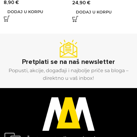
8,90
€
24,90
€
DODAJ U KORPU
DODAJ U KORPU
Pretplati se na naš newsletter
Popusti, akcije, događaji i najbolje priče sa bloga –
direktno u vaš inbox!