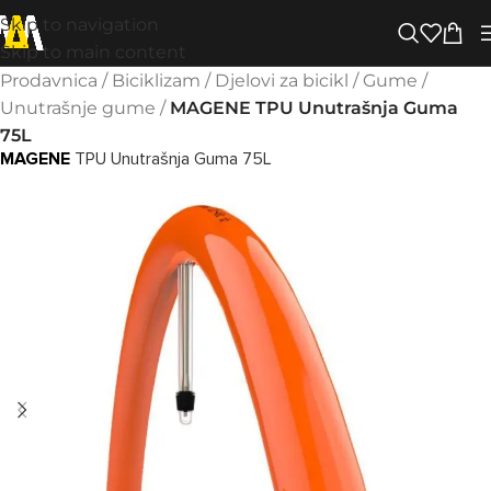
Skip to navigation
Skip to main content
Prodavnica
/
Biciklizam
/
Djelovi za bicikl
/
Gume
/
Unutrašnje gume
/
MAGENE TPU Unutrašnja Guma
75L
MAGENE
TPU Unutrašnja Guma 75L