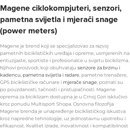
Magene ciklokompjuteri, senzori,
pametna svijetla i mjerači snage
(power meters)
Magene je brend koji se specijalizovao za razvoj
pametnih biciklističkih uređaja i opreme, usmjerenih na
entuzijaste, sportiste i profesionalce u svijetu biciklizma.
Njihovi proizvodi, koji obuhvataju
senzore za brzinu i
kadencu
,
pametna svijetla i radare
, pametne trenažere,
GPS biciklističke računare i
mjerače snage
, poznati su
po pouzdanosti, tačnosti i pristupačnosti. Magene
oprema za biciklizam dostupna je u Crnoj Gori isklučivo
kroz ponudu Multisport Shopa. Osnovna filozofija
Magene brenda je unapređenje biciklističkog iskustva
kroz napredne tehnologije, uz jednostavnu upotrebu i
efikasnost. Kvalitet izrade, inovativnost i kompatibilnost