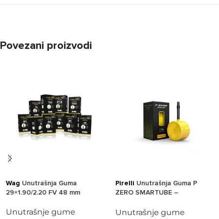
Povezani proizvodi
Wag
Unutrašnja Guma
Pirelli
Unutrašnja Guma P
29×1.90/2.20 FV 48 mm
ZERO SMARTUBE –
700×23/32, Presta ventil 60
mm
Unutrašnje gume
Unutrašnje gume