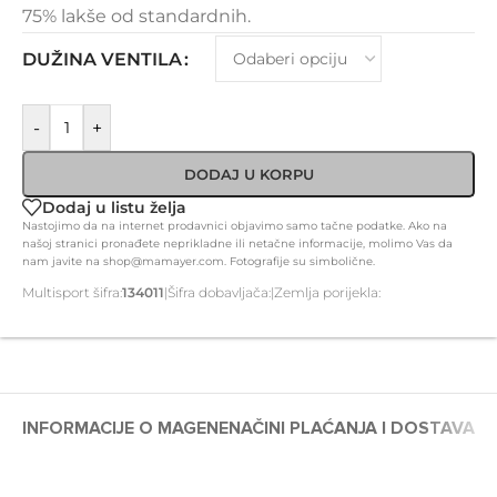
75% lakše od standardnih.
DUŽINA VENTILA
-
+
DODAJ U KORPU
Dodaj u listu želja
Nastojimo da na internet prodavnici objavimo samo tačne podatke. Ako na
našoj stranici pronađete neprikladne ili netačne informacije, molimo Vas da
nam javite na shop@mamayer.com. Fotografije su simbolične.
Multisport šifra:
134011
|
Šifra dobavljača:
|
Zemlja porijekla:
INFORMACIJE O MAGENE
NAČINI PLAĆANJA I DOSTAVA