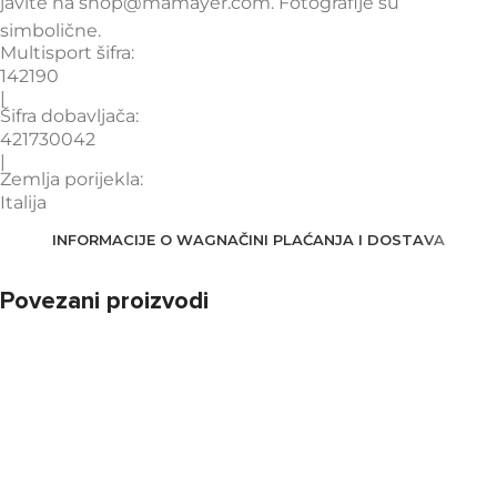
javite na shop@mamayer.com. Fotografije su
simbolične.
Multisport šifra:
142190
|
Šifra dobavljača:
421730042
|
Zemlja porijekla:
Italija
INFORMACIJE O WAG
NAČINI PLAĆANJA I DOSTAVA
Povezani proizvodi