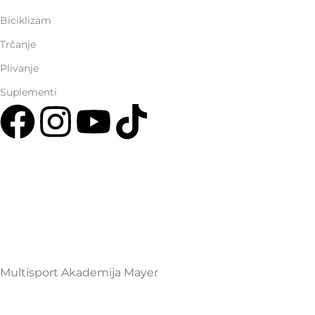
Biciklizam
Trčanje
Plivanje
Suplementi
Multisport Shop & Cafe Podgorica
Henrika Angela 7
podgorica@mamayer.com
+38267999475
Mayer Sports Co. d.o.o
PIB: 03648290
Multisport Akademija Mayer