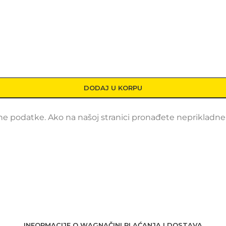
DODAJ U KORPU
 podatke. Ako na našoj stranici pronađete neprikladne i
INFORMACIJE O WAG
NAČINI PLAĆANJA I DOSTAVA