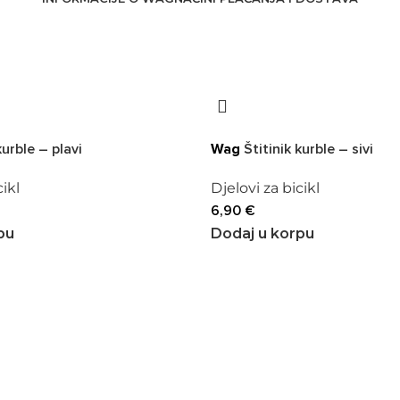
kurble – plavi
Wag
Štitinik kurble – sivi
cikl
Djelovi za bicikl
6,90
€
pu
Dodaj u korpu