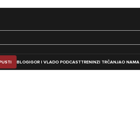
PUSTI
BLOG
IGOR I VLADO PODCAST
TRENINZI TRČANJA
O NAMA