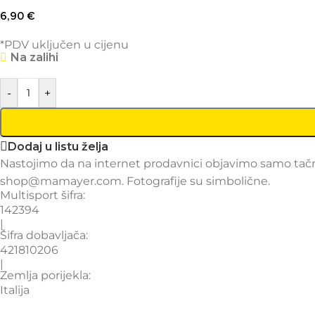
6,90
€
*PDV uključen u cijenu
Na zalihi
-
+
Dodaj u listu želja
Nastojimo da na internet prodavnici objavimo samo tačne
shop@mamayer.com. Fotografije su simbolične.
Multisport šifra:
142394
|
Šifra dobavljača:
421810206
|
Zemlja porijekla:
Italija