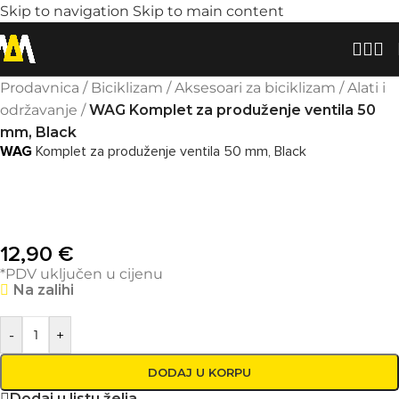
Skip to navigation
Skip to main content
Prodavnica
/
Biciklizam
/
Aksesoari za biciklizam
/
Alati i
održavanje
/
WAG Komplet za produženje ventila 50
mm, Black
WAG
Komplet za produženje ventila 50 mm, Black
12,90
€
*PDV uključen u cijenu
Na zalihi
-
+
DODAJ U KORPU
Dodaj u listu želja