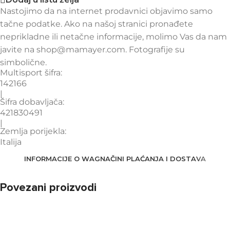
Nastojimo da na internet prodavnici objavimo samo
tačne podatke. Ako na našoj stranici pronađete
neprikladne ili netačne informacije, molimo Vas da nam
javite na shop@mamayer.com. Fotografije su
simbolične.
Multisport šifra:
142166
|
Šifra dobavljača:
421830491
|
Zemlja porijekla:
Italija
INFORMACIJE O WAG
NAČINI PLAĆANJA I DOSTAVA
Povezani proizvodi