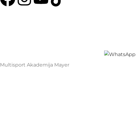
Multisport Shop & Cafe Podgorica
Henrika Angela 7
podgorica@mamayer.com
+38267999475
Mayer Sports Co. d.o.o
PIB: 03648290
Multisport Akademija Mayer