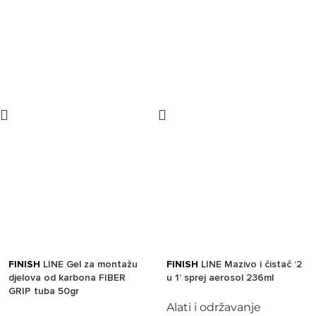
FINISH
LINE Gel za montažu
FINISH
LINE Mazivo i čistač ‘2
djelova od karbona FIBER
u 1’ sprej aerosol 236ml
GRIP tuba 50gr
Alati i održavanje