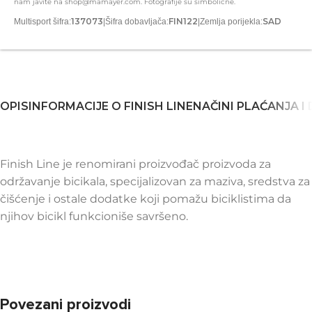
nam javite na shop@mamayer.com. Fotografije su simbolične.
137073
FIN122
SAD
Multisport šifra:
|
Šifra dobavljača:
|
Zemlja porijekla:
OPIS
INFORMACIJE O FINISH LINE
NAČINI PLAĆANJA I
Finish Line je renomirani proizvođač proizvoda za
održavanje bicikala, specijalizovan za maziva, sredstva za
čišćenje i ostale dodatke koji pomažu biciklistima da
njihov bicikl funkcioniše savršeno.
Povezani proizvodi