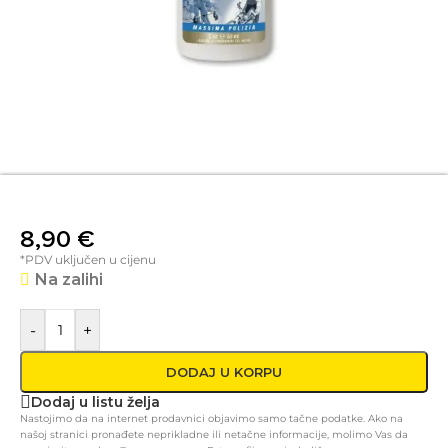
8,90
€
*PDV uključen u cijenu
Na zalihi
-
+
DODAJ U KORPU
Dodaj u listu želja
Nastojimo da na internet prodavnici objavimo samo tačne podatke. Ako na
našoj stranici pronađete neprikladne ili netačne informacije, molimo Vas da