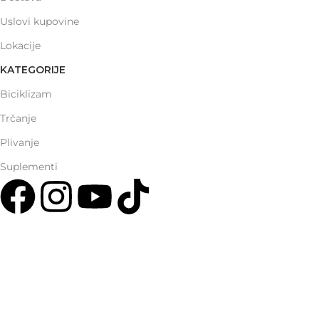
Uslovi kupovine
Lokacije
KATEGORIJE
Biciklizam
Trčanje
Plivanje
Suplementi
Multisport Shop & Cafe Podgorica
Henrika Angela 7
podgorica@mamayer.com
+38267999475
Mayer Sports Co. d.o.o
PIB: 03648290