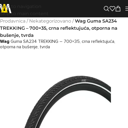
Skip to navigation
Skip to main content
Prodavnica
/
Nekategorizovano
/
Wag Guma SA234
TREKKING – 700×35, crna reflektujuća, otporna na
bušenje, tvrda
Wag
Guma SA234 TREKKING – 700×35, crna reflektujuća,
otporna na bušenje, tvrda