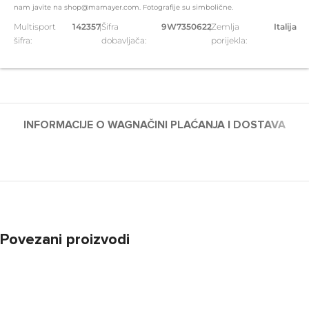
nam javite na shop@mamayer.com. Fotografije su simbolične.
Multisport
142357
|
Šifra
9W7350622
|
Zemlja
Italija
šifra:
dobavljača:
porijekla:
INFORMACIJE O WAG
NAČINI PLAĆANJA I DOSTAVA
Povezani proizvodi