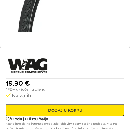
19,90
€
*PDV uključen u cijenu
Na zalihi
DODAJ U KORPU
Dodaj u listu želja
Nastojimo da na internet prodavnici objavimo samo tačne podatke. Ako na
našoj stranici pronađete neprikladne ili netačne informacije, molimo Vas da