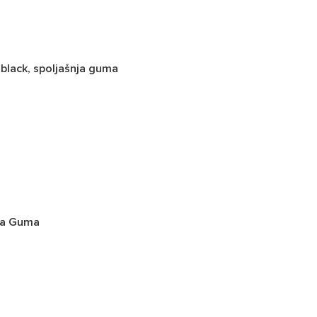
 black, spoljašnja guma
nja Guma