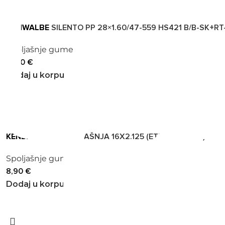
SCHWALBE
SILENTO PP 28×1.60/47-559 HS421 B/B-SK+RT
Spoljašnje gume
17,90
€
Dodaj u korpu
KENDA
GUMA SPOLJAŠNJA 16X2.125 (ETRTO 57-305) K50
Spoljašnje gume
8,90
€
Dodaj u korpu