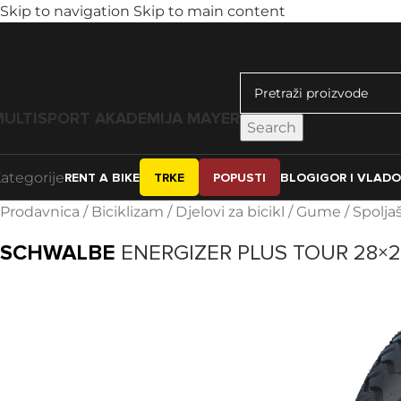
Skip to navigation
Skip to main content
MULTISPORT AKADEMIJA MAYER
Search
ategorije
RENT A BIKE
TRKE
POPUSTI
BLOG
IGOR I VLAD
Prodavnica
/
Biciklizam
/
Djelovi za bicikl
/
Gume
/
Spolja
SCHWALBE
ENERGIZER PLUS TOUR 28×2