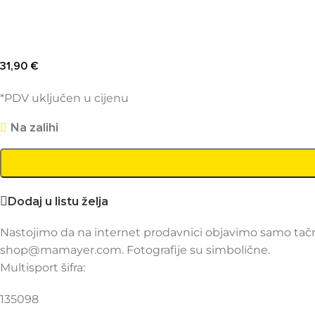
31,90
€
*PDV uključen u cijenu
Na zalihi
Dodaj u listu želja
Nastojimo da na internet prodavnici objavimo samo tačne
shop@mamayer.com. Fotografije su simbolične.
Multisport šifra:
135098