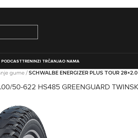
O PODCAST
TRENINZI TRČANJA
O NAMA
šnje gume
/
SCHWALBE ENERGIZER PLUS TOUR 28×2.
.00/50-622 HS485 GREENGUARD TWINSK