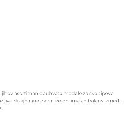
i. Njihov asortiman obuhvata modele za sve tipove
ažljivo dizajnirane da pruže optimalan balans između
e.