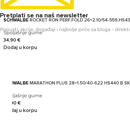
Pretplati se na naš newsletter
SCHWALBE
ROCKET RON PERF.FOLD 26×2.10/54-559,HS43
Popusti, akcije, događaji i najbolje priče sa bloga – direk
Spoljašnje gume
34,90
€
Dodaj u korpu
SCHWALBE
MARATHON PLUS 28×1.50/40-622 HS440 B SK
Spoljašnje gume
44,90
€
Dodaj u korpu