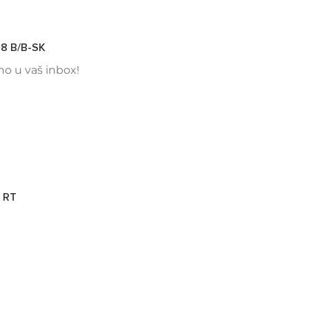
8 B/B-SK
tno u vaš inbox!
 RT