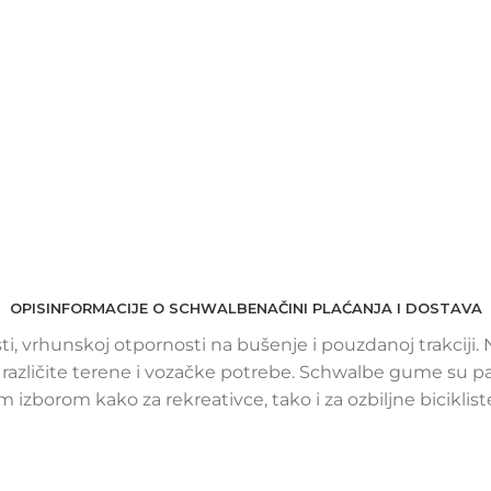
OPIS
INFORMACIJE O SCHWALBE
NAČINI PLAĆANJA I DOSTAVA
sti, vrhunskoj otpornosti na bušenje i pouzdanoj trakcij
a različite terene i vozačke potrebe. Schwalbe gume su p
 izborom kako za rekreativce, tako i za ozbiljne biciklist