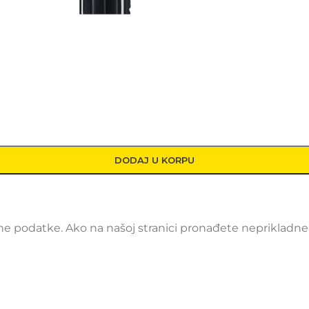
DODAJ U KORPU
 podatke. Ako na našoj stranici pronađete neprikladne i