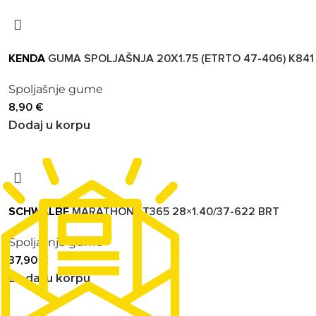
KENDA
GUMA SPOLJAŠNJA 20X1.75 (ETRTO 47-406) K841
Spoljašnje gume
8,90
€
Dodaj u korpu
SCHWALBE
MARATHONGT365 28×1.40/37-622 BRT
Spoljašnje gume
37,90
€
Dodaj u korpu