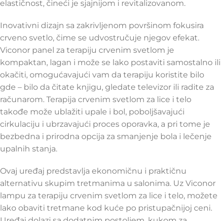
elastičnost, čineći je sjajnijom i revitalizovanom.
Inovativni dizajn sa zakrivljenom površinom fokusira
crveno svetlo, čime se udvostručuje njegov efekat.
Viconor panel za terapiju crvenim svetlom je
kompaktan, lagan i može se lako postaviti samostalno ili
okačiti, omogućavajući vam da terapiju koristite bilo
gde – bilo da čitate knjigu, gledate televizor ili radite za
računarom. Terapija crvenim svetlom za lice i telo
takođe može ublažiti upale i bol, poboljšavajući
cirkulaciju i ubrzavajući proces oporavka, a pri tome je
bezbedna i prirodna opcija za smanjenje bola i lečenje
upalnih stanja.
Ovaj uređaj predstavlja ekonomičnu i praktičnu
alternativu skupim tretmanima u salonima. Uz Viconor
lampu za terapiju crvenim svetlom za lice i telo, možete
lako obaviti tretmane kod kuće po pristupačnijoj ceni.
Uređaj dolazi sa dodatnim postoljem, kukom za