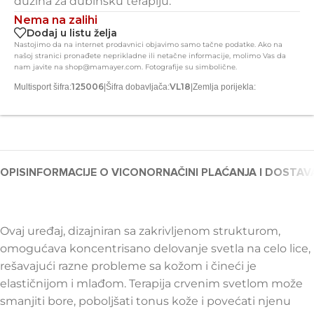
dužina za dubinsku terapiju.
Nema na zalihi
Dodaj u listu želja
Nastojimo da na internet prodavnici objavimo samo tačne podatke. Ako na
našoj stranici pronađete neprikladne ili netačne informacije, molimo Vas da
nam javite na shop@mamayer.com. Fotografije su simbolične.
125006
VL18
Multisport šifra:
|
Šifra dobavljača:
|
Zemlja porijekla:
OPIS
INFORMACIJE O VICONOR
NAČINI PLAĆANJA I DOSTAV
Ovaj uređaj, dizajniran sa zakrivljenom strukturom,
omogućava koncentrisano delovanje svetla na celo lice,
rešavajući razne probleme sa kožom i čineći je
elastičnijom i mlađom. Terapija crvenim svetlom može
smanjiti bore, poboljšati tonus kože i povećati njenu