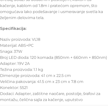
kačenje, kablom od 1.8m i pratećom opremom, što
omogućava lako podešavanje i usmeravanje svetla ka
željenim delovima tela.
Specifikacija:
Naziv proizvoda: VL18
Materijal: ABS+PC
Snaga: 37W
Broj LED dioda: 120 komada (850nm + 660nm + 850nm)
Adapter: 19V 2A
Težina proizvoda: 1.1 kg
Dimenzije proizvoda: 41 cm x 22.5 cm
Veličina pakovanja: 41.5 cm x 23 cm x 7.8 cm
Konektor: 5521
Dodaci: Adapter, zaštitne naočare, postolje, šrafovi za
montažu, čelična sajla za kačenje, uputstvo