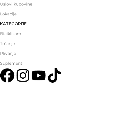
Uslovi kupovine
Lokacije
KATEGORIJE
Biciklizam
Trčanje
Plivanje
Suplementi
Multisport Shop & Cafe Podgorica
Henrika Angela 7
podgorica@mamayer.com
+38267999475
Mayer Sports Co. d.o.o
PIB: 03648290