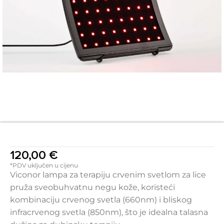
120,00
€
*PDV uključen u cijenu
Viconor lampa za terapiju crvenim svetlom za lice
pruža sveobuhvatnu negu kože, koristeći
kombinaciju crvenog svetla (660nm) i bliskog
infracrvenog svetla (850nm), što je idealna talasna