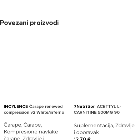
Povezani proizvodi
INCYLENCE
Čarape renewed
7Nutrition
ACETTYL L-
compression v2 White/inferno
CARNITINE 500MG 90
KAPSULA
Čarape
,
Čarape
,
Suplementacija
,
Zdravlje
Kompresione navlake i
i oporavak
čarape
,
Zdravlje i
12,70
€