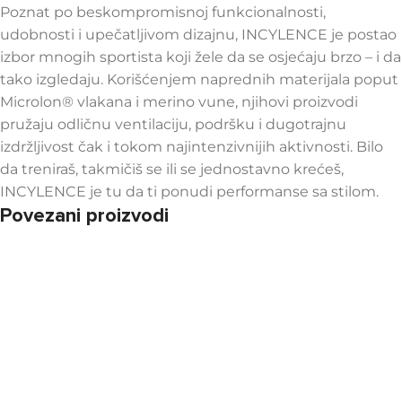
Poznat po beskompromisnoj funkcionalnosti,
udobnosti i upečatljivom dizajnu, INCYLENCE je postao
izbor mnogih sportista koji žele da se osjećaju brzo – i da
tako izgledaju. Korišćenjem naprednih materijala poput
Microlon® vlakana i merino vune, njihovi proizvodi
pružaju odličnu ventilaciju, podršku i dugotrajnu
izdržljivost čak i tokom najintenzivnijih aktivnosti. Bilo
da treniraš, takmičiš se ili se jednostavno krećeš,
INCYLENCE je tu da ti ponudi performanse sa stilom.
Povezani proizvodi