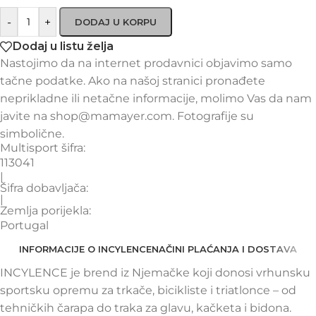
-
+
DODAJ U KORPU
Dodaj u listu želja
Nastojimo da na internet prodavnici objavimo samo
tačne podatke. Ako na našoj stranici pronađete
neprikladne ili netačne informacije, molimo Vas da nam
javite na shop@mamayer.com. Fotografije su
simbolične.
Multisport šifra:
113041
|
Šifra dobavljača:
|
Zemlja porijekla:
Portugal
INFORMACIJE O INCYLENCE
NAČINI PLAĆANJA I DOSTAVA
INCYLENCE je brend iz Njemačke koji donosi vrhunsku
sportsku opremu za trkače, bicikliste i triatlonce – od
tehničkih čarapa do traka za glavu, kačketa i bidona.