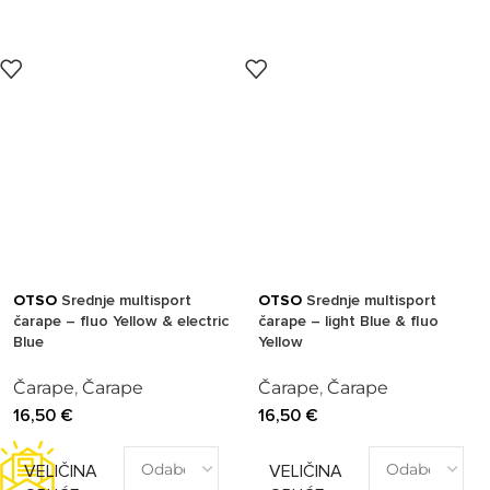
OTSO
Srednje multisport
OTSO
Srednje multisport
čarape – fluo Yellow & electric
čarape – light Blue & fluo
Blue
Yellow
Čarape
,
Čarape
Čarape
,
Čarape
16,50
€
16,50
€
VELIČINA
VELIČINA