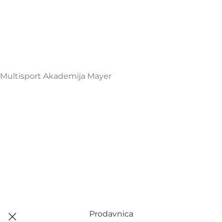
Henrika Angela 7
podgorica@mamayer.com
+38267999475
Mayer Sports Co. d.o.o
PIB: 03648290
Multisport Akademija Mayer
Prodavnica