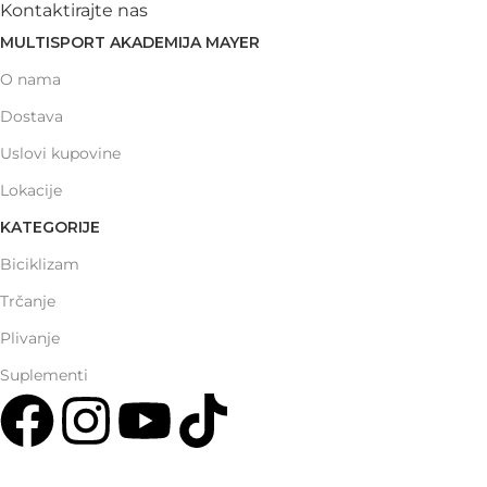
Kontaktirajte nas
MULTISPORT AKADEMIJA MAYER
O nama
Dostava
Uslovi kupovine
Lokacije
KATEGORIJE
Biciklizam
Trčanje
Plivanje
Suplementi
Multisport Shop & Cafe Podgorica