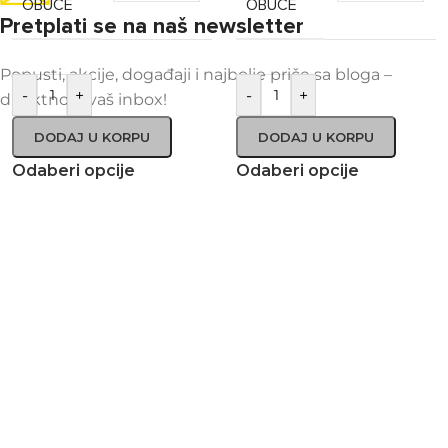
OBUĆE
OBUĆE
Pretplati se na naš newsletter
Popusti, akcije, događaji i najbolje priče sa bloga –
-
+
-
+
direktno u vaš inbox!
DODAJ U KORPU
DODAJ U KORPU
Odaberi opcije
Odaberi opcije