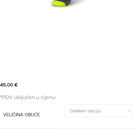
45,00
€
*PDV uključen u cijenu
VELIČINA OBUĆE