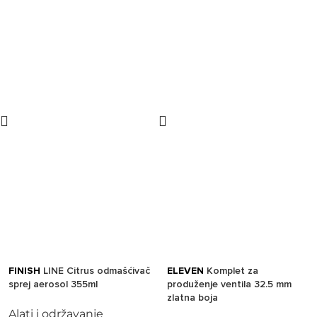
FINISH
LINE Citrus odmašćivač
ELEVEN
Komplet za
sprej aerosol 355ml
produženje ventila 32.5 mm
zlatna boja
Alati i održavanje