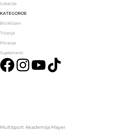
Lokacije
KATEGORIJE
Biciklizam
Trčanje
Plivanje
Suplementi
Multisport Shop & Cafe Podgorica
Henrika Angela 7
podgorica@mamayer.com
+38267999475
Mayer Sports Co. d.o.o
PIB: 03648290
Multisport Akademija Mayer