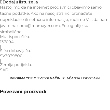
Dodaj u listu želja
Nastojimo da na internet prodavnici objavimo samo
tačne podatke. Ako na našoj stranici pronađete
neprikladne ili netačne informacije, molimo Vas da nam
javite na shop@mamayer.com. Fotografije su
simbolične.
Multisport šifra:
137094
|
Šifra dobavljača:
SV3039800
|
Zemlja porijekla:
SAD
INFORMACIJE O SVITOL
NAČINI PLAĆANJA I DOSTAVA
Povezani proizvodi