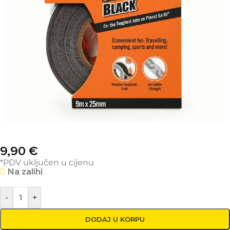
9,90
€
*PDV uključen u cijenu
Na zalihi
-
+
DODAJ U KORPU