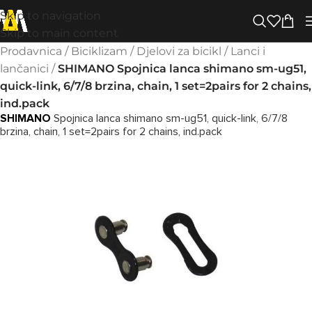
Skip to navigation
Skip to main content
Prodavnica
/
Biciklizam
/
Djelovi za bicikl
/
Lanci i
lančanici
/
SHIMANO Spojnica lanca shimano sm-ug51,
quick-link, 6/7/8 brzina, chain, 1 set=2pairs for 2 chains,
ind.pack
SHIMANO
Spojnica lanca shimano sm-ug51, quick-link, 6/7/8
brzina, chain, 1 set=2pairs for 2 chains, ind.pack