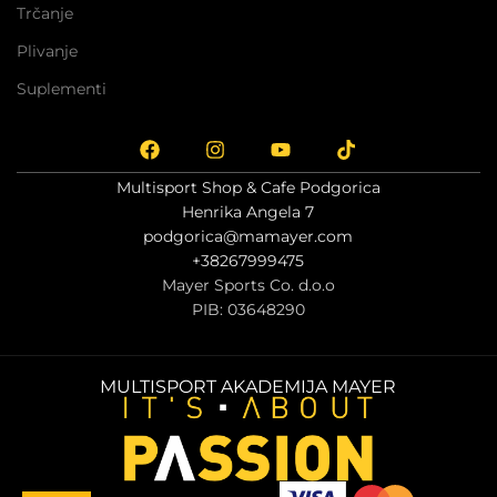
Trčanje
Plivanje
Suplementi
Multisport Shop & Cafe Podgorica
Henrika Angela 7
podgorica@mamayer.com
+38267999475
Mayer Sports Co. d.o.o
PIB: 03648290
MULTISPORT AKADEMIJA MAYER