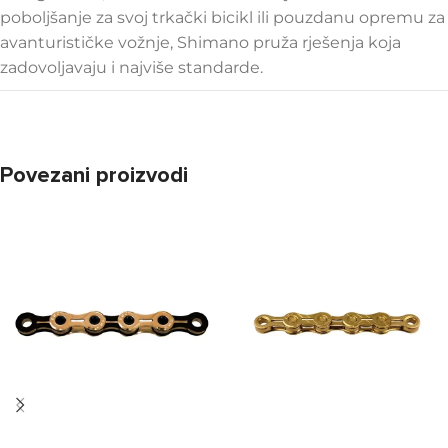
poboljšanje za svoj trkački bicikl ili pouzdanu opremu za
avanturističke vožnje, Shimano pruža rješenja koja
zadovoljavaju i najviše standarde.
Povezani proizvodi