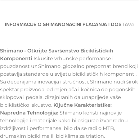
INFORMACIJE O SHIMANO
NAČINI PLAĆANJA I DOSTAVA
Shimano - Otkrijte Savršenstvo Biciklističkih
Komponenti
Iskusite vrhunske performanse i
pouzdanost uz Shimano, globalno prepoznat brend koji
postavlja standarde u svijetu biciklističkih komponenti.
Sa decenijama inovacija i stručnosti, Shimano nudi širok
spektar proizvoda, od mjenjača i kočnica do pogonskih
sklopova i pedala, dizajniranih da unaprijede vaše
biciklističko iskustvo.
Ključne Karakteristike:
Napredna Tehnologija:
Shimano koristi najnovije
tehnologije i materijale kako bi osigurao izvanrednu
izdržljivost i performanse, bilo da se radi o MTB,
drumskim biciklima ili biciklima za triatlon.