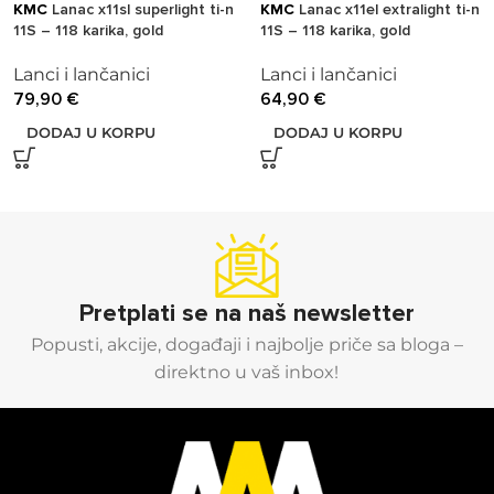
KMC
Lanac x11sl superlight ti-n
KMC
Lanac x11el extralight ti-n
11S – 118 karika, gold
11S – 118 karika, gold
Lanci i lančanici
Lanci i lančanici
79,90
€
64,90
€
DODAJ U KORPU
DODAJ U KORPU
Pretplati se na naš newsletter
Popusti, akcije, događaji i najbolje priče sa bloga –
direktno u vaš inbox!