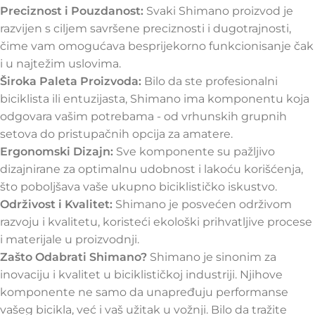
Preciznost i Pouzdanost:
Svaki Shimano proizvod je
razvijen s ciljem savršene preciznosti i dugotrajnosti,
čime vam omogućava besprijekorno funkcionisanje čak
i u najtežim uslovima.
Široka Paleta Proizvoda:
Bilo da ste profesionalni
biciklista ili entuzijasta, Shimano ima komponentu koja
odgovara vašim potrebama - od vrhunskih grupnih
setova do pristupačnih opcija za amatere.
Ergonomski Dizajn:
Sve komponente su pažljivo
dizajnirane za optimalnu udobnost i lakoću korišćenja,
što poboljšava vaše ukupno biciklističko iskustvo.
Održivost i Kvalitet:
Shimano je posvećen održivom
razvoju i kvalitetu, koristeći ekološki prihvatljive procese
i materijale u proizvodnji.
Zašto Odabrati Shimano?
Shimano je sinonim za
inovaciju i kvalitet u biciklističkoj industriji. Njihove
komponente ne samo da unapređuju performanse
vašeg bicikla, već i vaš užitak u vožnji. Bilo da tražite