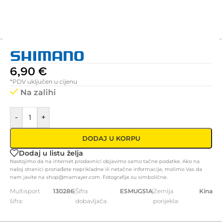
6,90
€
*PDV uključen u cijenu
Na zalihi
-
+
DODAJ U KORPU
Dodaj u listu želja
Nastojimo da na internet prodavnici objavimo samo tačne podatke. Ako na
našoj stranici pronađete neprikladne ili netačne informacije, molimo Vas da
nam javite na shop@mamayer.com. Fotografije su simbolične.
Multisport
130286
|
Šifra
ESMUG51A
|
Zemlja
Kina
šifra:
dobavljača:
porijekla: