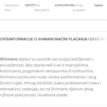
Multisport
130177
|
Šifra
ICNHG93116I
|
Zemlja
Japan
šifra:
dobavljača:
porijekla:
OPIS
INFORMACIJE O SHIMANO
NAČINI PLAĆANJA I DOSTAV
Shimano
djelovi su poznati po svojoj izdržljivosti i
pouzdanosti. Bez obzira radi li se o mjenjačima,
kočnicama, pogonskim sklopovima ili točkovima,
Shimano proizvodi nude visoke performanse i dug
životni vijek. Mnogi biciklisti, kako profesionalni tako i
rekreativni, oslanjaju se na Shimano djelove zbog
njihove preciznosti i kvaliteta izrade.