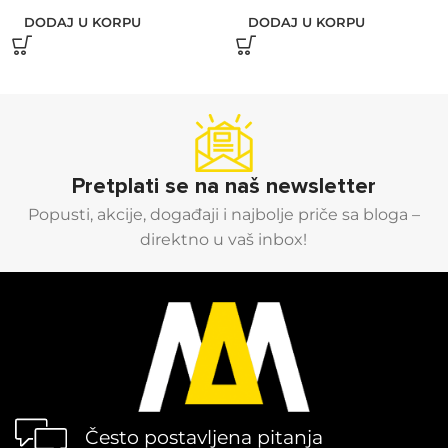
DODAJ U KORPU
DODAJ U KORPU
Pretplati se na naš newsletter
Popusti, akcije, događaji i najbolje priče sa bloga –
direktno u vaš inbox!
Često postavljena pitanja