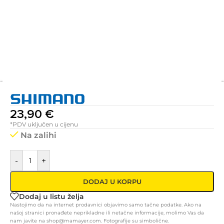
23,90
€
*PDV uključen u cijenu
Na zalihi
-
+
DODAJ U KORPU
Dodaj u listu želja
Nastojimo da na internet prodavnici objavimo samo tačne podatke. Ako na
našoj stranici pronađete neprikladne ili netačne informacije, molimo Vas da
nam javite na shop@mamayer.com. Fotografije su simbolične.