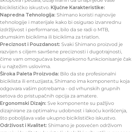
sklopova i pedala, dizajniranih da unaprijede vaše
biciklističko iskustvo.
Ključne Karakteristike:
Napredna Tehnologija:
Shimano koristi najnovije
tehnologije i materijale kako bi osigurao izvanrednu
izdržljivost i performanse, bilo da se radi o MTB,
drumskim biciklima ili biciklima za triatlon.
Preciznost i Pouzdanost:
Svaki Shimano proizvod je
razvijen s ciljem savršene preciznosti i dugotrajnosti,
čime vam omogućava besprijekorno funkcionisanje čak
i u najtežim uslovima.
Široka Paleta Proizvoda:
Bilo da ste profesionalni
biciklista ili entuzijasta, Shimano ima komponentu koja
odgovara vašim potrebama - od vrhunskih grupnih
setova do pristupačnih opcija za amatere.
Ergonomski Dizajn:
Sve komponente su pažljivo
dizajnirane za optimalnu udobnost i lakoću korišćenja,
što poboljšava vaše ukupno biciklističko iskustvo.
Održivost i Kvalitet:
Shimano je posvećen održivom