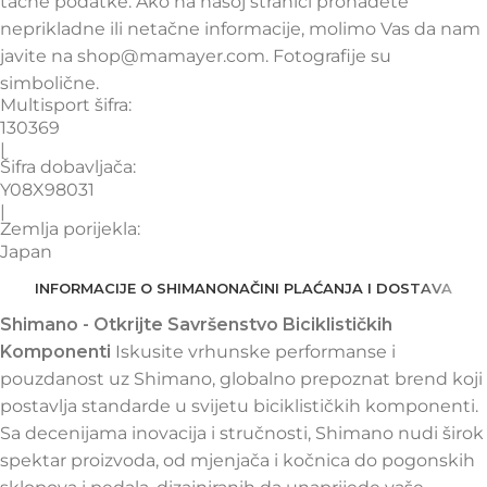
tačne podatke. Ako na našoj stranici pronađete
neprikladne ili netačne informacije, molimo Vas da nam
javite na shop@mamayer.com. Fotografije su
simbolične.
Multisport šifra:
130369
|
Šifra dobavljača:
Y08X98031
|
Zemlja porijekla:
Japan
INFORMACIJE O SHIMANO
NAČINI PLAĆANJA I DOSTAVA
Shimano - Otkrijte Savršenstvo Biciklističkih
Komponenti
Iskusite vrhunske performanse i
pouzdanost uz Shimano, globalno prepoznat brend koji
postavlja standarde u svijetu biciklističkih komponenti.
Sa decenijama inovacija i stručnosti, Shimano nudi širok
spektar proizvoda, od mjenjača i kočnica do pogonskih