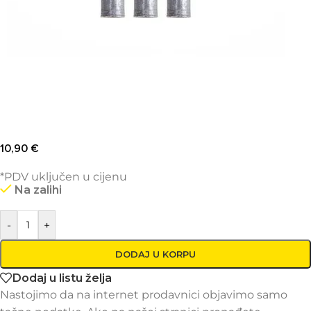
10,90
€
*PDV uključen u cijenu
Na zalihi
-
+
DODAJ U KORPU
Dodaj u listu želja
Nastojimo da na internet prodavnici objavimo samo