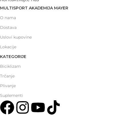
MULTISPORT AKADEMIJA MAYER
O nama
Dostava
Uslovi kupovine
Lokacije
KATEGORIJE
Biciklizam
Trčanje
Plivanje
Suplementi
Multisport Shop & Cafe Podgorica
Henrika Angela 7