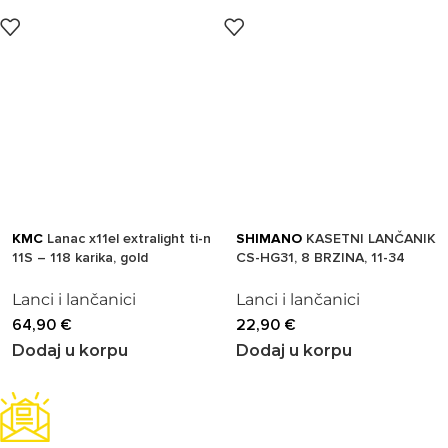
KMC
Lanac x11el extralight ti-n
SHIMANO
KASETNI LANČANIK
11S – 118 karika, gold
CS-HG31, 8 BRZINA, 11-34
Lanci i lančanici
Lanci i lančanici
64,90
€
22,90
€
Dodaj u korpu
Dodaj u korpu