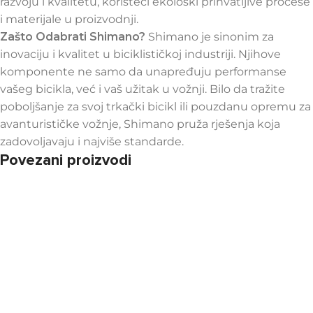
razvoju i kvalitetu, koristeći ekološki prihvatljive procese
i materijale u proizvodnji.
Zašto Odabrati Shimano?
Shimano je sinonim za
inovaciju i kvalitet u biciklističkoj industriji. Njihove
komponente ne samo da unapređuju performanse
vašeg bicikla, već i vaš užitak u vožnji. Bilo da tražite
poboljšanje za svoj trkački bicikl ili pouzdanu opremu za
avanturističke vožnje, Shimano pruža rješenja koja
zadovoljavaju i najviše standarde.
Povezani proizvodi