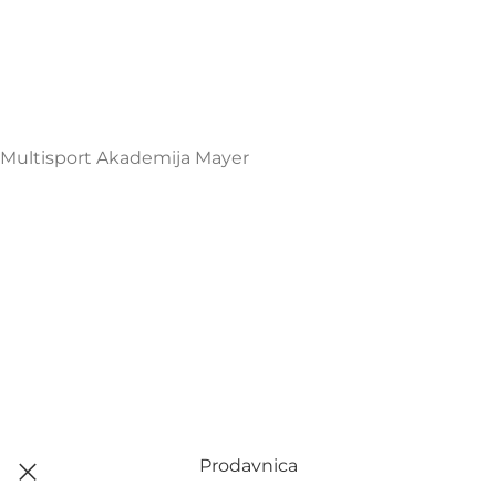
podgorica@mamayer.com
+38267999475
Mayer Sports Co. d.o.o
PIB: 03648290
Multisport Akademija Mayer
Prodavnica