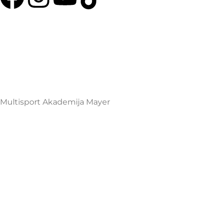
Multisport Shop & Cafe Podgorica
Henrika Angela 7
podgorica@mamayer.com
+38267999475
Mayer Sports Co. d.o.o
PIB: 03648290
Multisport Akademija Mayer