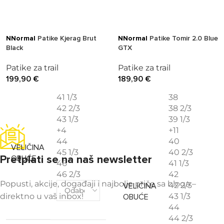
NNormal
Patike Kjerag Brut
NNormal
Patike Tomir 2.0 Blue
Black
GTX
Patike za trail
Patike za trail
199,90
€
189,90
€
41 1/3
38
42 2/3
38 2/3
43 1/3
39 1/3
+4
+11
44
40
VELIČINA
45 1/3
40 2/3
Pretplati se na naš newsletter
OBUĆE
46
41 1/3
46 2/3
42
Popusti, akcije, događaji i najbolje priče sa bloga –
42 2/3
VELIČINA
direktno u vaš inbox!
43 1/3
OBUĆE
44
44 2/3