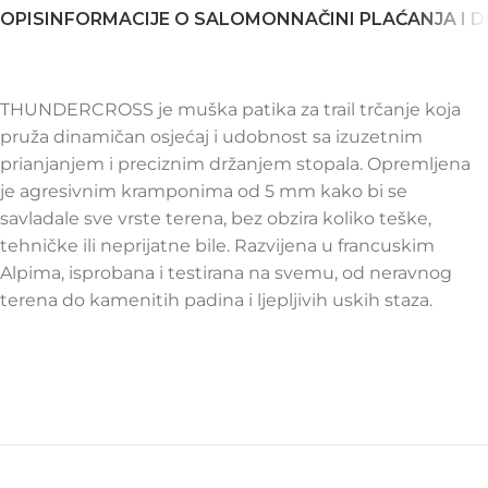
OPIS
INFORMACIJE O SALOMON
NAČINI PLAĆANJA I 
THUNDERCROSS je muška patika za trail trčanje koja
pruža dinamičan osjećaj i udobnost sa izuzetnim
prianjanjem i preciznim držanjem stopala. Opremljena
je agresivnim kramponima od 5 mm kako bi se
savladale sve vrste terena, bez obzira koliko teške,
tehničke ili neprijatne bile. Razvijena u francuskim
Alpima, isprobana i testirana na svemu, od neravnog
terena do kamenitih padina i ljepljivih uskih staza.