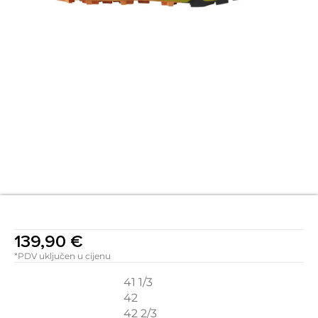
139,90
€
*PDV uključen u cijenu
41 1/3
42
42 2/3