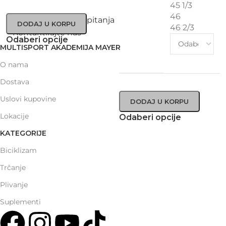
45 1/3
46
Često postavljena pitanja
DODAJ U KORPU
46 2/3
Kontaktirajte nas
Odaberi opcije
MULTISPORT AKADEMIJA MAYER
O nama
Dostava
Uslovi kupovine
DODAJ U KORPU
Lokacije
Odaberi opcije
KATEGORIJE
Biciklizam
Trčanje
Plivanje
Suplementi