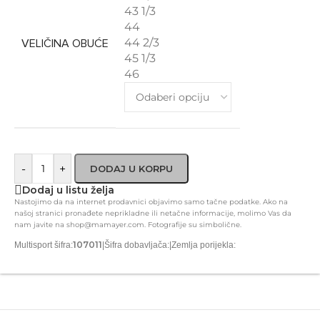
43 1/3
44
44 2/3
VELIČINA OBUĆE
45 1/3
46
-
+
DODAJ U KORPU
Dodaj u listu želja
Nastojimo da na internet prodavnici objavimo samo tačne podatke. Ako na
našoj stranici pronađete neprikladne ili netačne informacije, molimo Vas da
nam javite na shop@mamayer.com. Fotografije su simbolične.
107011
Multisport šifra:
|
Šifra dobavljača:
|
Zemlja porijekla: