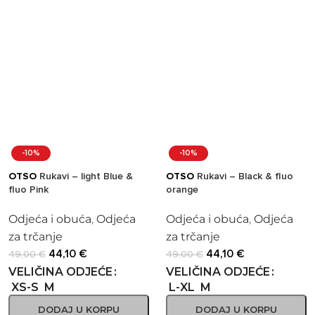
-10%
-10%
OTSO
Rukavi – light Blue &
OTSO
Rukavi – Black & fluo
fluo Pink
orange
Odjeća i obuća
,
Odjeća
Odjeća i obuća
,
Odjeća
za trčanje
za trčanje
44,10
€
44,10
€
49,00
€
49,00
€
VELIČINA ODJEĆE
VELIČINA ODJEĆE
XS-S
M
L-XL
M
DODAJ U KORPU
DODAJ U KORPU