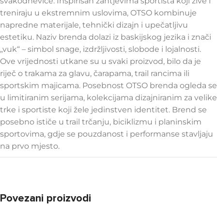
svakodnevice. Inspirisan zahtjevima sportista koji žive i
treniraju u ekstremnim uslovima, OTSO kombinuje
napredne materijale, tehnički dizajn i upečatljivu
estetiku. Naziv brenda dolazi iz baskijskog jezika i znači
„vuk“ – simbol snage, izdržljivosti, slobode i lojalnosti.
Ove vrijednosti utkane su u svaki proizvod, bilo da je
riječ o trakama za glavu, čarapama, trail rancima ili
sportskim majicama. Posebnost OTSO brenda ogleda se
u limitiranim serijama, kolekcijama dizajniranim za velike
trke i sportiste koji žele jedinstven identitet. Brend se
posebno ističe u trail trčanju, biciklizmu i planinskim
sportovima, gdje se pouzdanost i performanse stavljaju
na prvo mjesto.
Povezani proizvodi