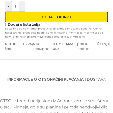
-
+
DODAJ U KORPU
Dodaj u listu želja
Nastojimo da na internet prodavnici objavimo samo tačne podatke. Ako na
našoj stranici pronađete neprikladne ili netačne informacije, molimo Vas da
nam javite na shop@mamayer.com. Fotografije su simbolične.
112043
HT-MTTM22-
Španija
Multisport
|
Šifra
|
Zemlja
USZ
šifra:
dobavljača:
porijekla:
INFORMACIJE O OTSO
NAČINI PLAĆANJA I DOSTAVA
OTSO je brend porijeklom iz Andore, zemlje smještene
u srcu Pirineja, gdje su planine i priroda neodvojivi dio