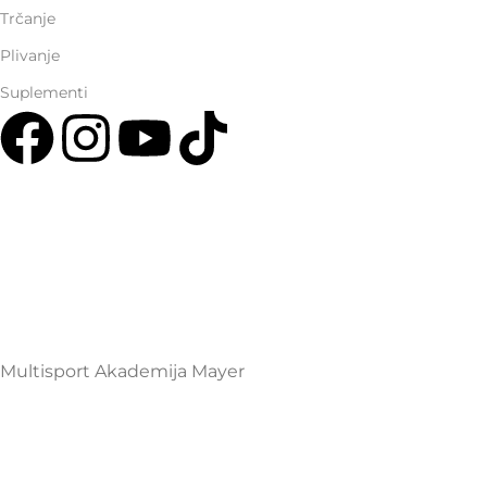
Trčanje
Plivanje
Suplementi
Multisport Shop & Cafe Podgorica
Henrika Angela 7
podgorica@mamayer.com
+38267999475
Mayer Sports Co. d.o.o
PIB: 03648290
Multisport Akademija Mayer