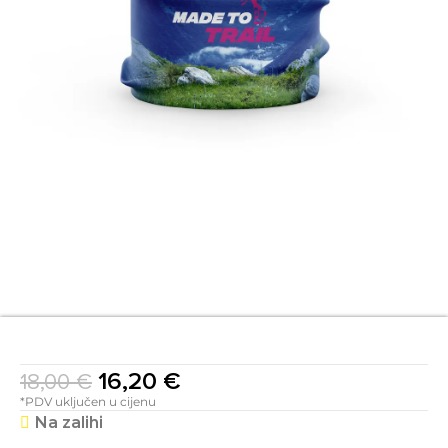
16,20
€
18,00
€
*PDV uključen u cijenu
Na zalihi