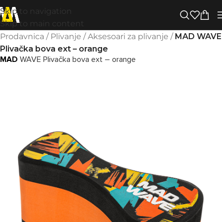
Skip to navigation
Skip to main content
Prodavnica
/
Plivanje
/
Aksesoari za plivanje
/
MAD WAVE
Plivačka bova ext – orange
MAD
WAVE Plivačka bova ext – orange