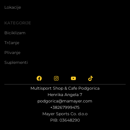
Lokacije
KATEGORIJE
Biciklizam
Trčanje
Plivanje
Suplementi
Multisport Shop & Cafe Podgorica
Henrika Angela 7
podgorica@mamayer.com
+38267999475
Mayer Sports Co. d.o.o
PIB: 03648290