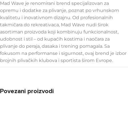
Mad Wave je renomirani brend specijalizovan za
opremu i dodatke za plivanje, poznat po vrhunskom
kvalitetu i inovativnom dizajnu. Od profesionalnih
takmičara do rekreativaca, Mad Wave nudi širok
asortiman proizvoda koji kombinuju funkcionalnost,
udobnost i stil – od kupaćih kostima i naočara za
plivanje do peraja, dasaka i trening pomagala. Sa
fokusom na performanse i sigurnost, ovaj brend je izbor
brojnih plivačkih klubova i sportista širom Evrope.
Povezani proizvodi