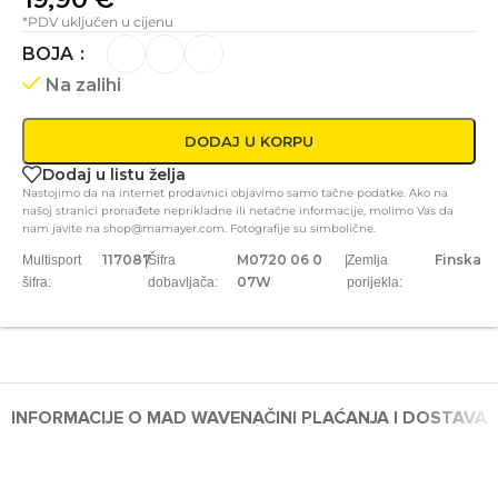
*PDV uključen u cijenu
BOJA
Na zalihi
DODAJ U KORPU
Dodaj u listu želja
Nastojimo da na internet prodavnici objavimo samo tačne podatke. Ako na
našoj stranici pronađete neprikladne ili netačne informacije, molimo Vas da
nam javite na shop@mamayer.com. Fotografije su simbolične.
117087
M0720 06 0
Finska
Multisport
|
Šifra
|
Zemlja
07W
šifra:
dobavljača:
porijekla:
INFORMACIJE O MAD WAVE
NAČINI PLAĆANJA I DOSTAVA