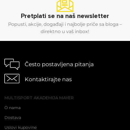
Pretplati se na naš newsletter
Popusti, akcije, događaji i najbolje priče sa bloga –
direktno u vaš inbox!
Često postavljena pitanja
Kontaktirajte nas
MULTISPORT AKADEMIJA MAYER
O nama
Dostava
Uslovi kupovine