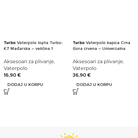
Turbo
Vaterpolo lopta Turbo-
Turbo
Vaterpolo kapica Crna
K7 Mađarska – veličina 1
Gora crvena – Univerzalna
crveno/bijela
veličina
Aksesoari za plivanje
,
Aksesoari za plivanje
,
Vaterpolo
Vaterpolo
16,90
€
36,90
€
DODAJ U KORPU
DODAJ U KORPU