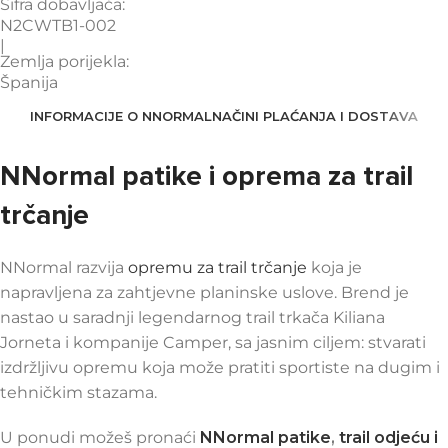
Šifra dobavljača:
N2CWTB1-002
|
Zemlja porijekla:
Španija
INFORMACIJE O NNORMAL
NAČINI PLAĆANJA I DOSTAVA
NNormal patike i oprema za trail
trčanje
NNormal razvija
opremu za trail trčanje
koja je
napravljena za zahtjevne planinske uslove. Brend je
nastao u saradnji legendarnog trail trkača Kiliana
Jorneta i kompanije Camper, sa jasnim ciljem: stvarati
izdržljivu opremu koja može pratiti sportiste na dugim i
tehničkim stazama.
U ponudi možeš pronaći
NNormal patike
,
trail odjeću i