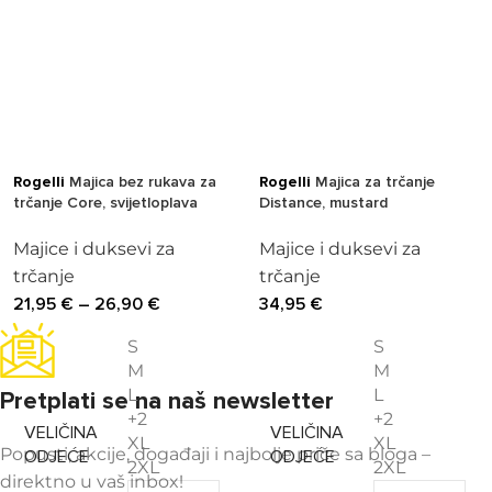
Rogelli
Majica bez rukava za
Rogelli
Majica za trčanje
trčanje Core, svijetloplava
Distance, mustard
Majice i duksevi za
Majice i duksevi za
trčanje
trčanje
21,95
€
–
26,90
€
34,95
€
S
S
M
M
L
L
Pretplati se na naš newsletter
+2
+2
VELIČINA
VELIČINA
XL
XL
Popusti, akcije, događaji i najbolje priče sa bloga –
ODJEĆE
ODJEĆE
2XL
2XL
direktno u vaš inbox!