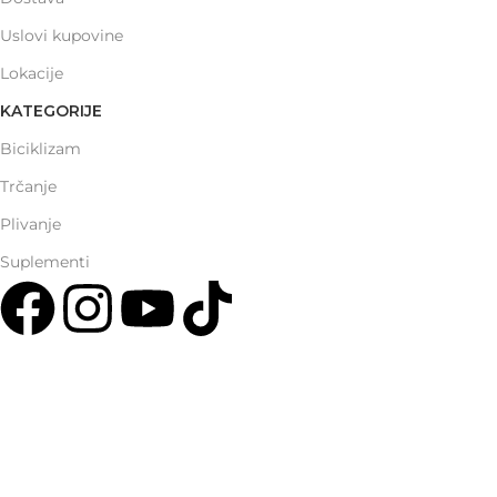
Uslovi kupovine
Lokacije
KATEGORIJE
Biciklizam
Trčanje
Plivanje
Suplementi
Multisport Shop & Cafe Podgorica
Henrika Angela 7
podgorica@mamayer.com
+38267999475
Mayer Sports Co. d.o.o
PIB: 03648290