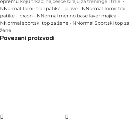
opremu
koju trkači najčešće biraju za treninge i trke:
-
NNormal Tomir trail patike – plave
- NNormal Tomir trail
patike – braon
- NNormal merino base layer majica
-
NNormal sportski top za žene
- NNormal Sportski top za
žene
Povezani proizvodi