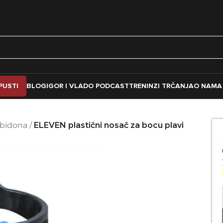
PUSTI
BLOG
IGOR I VLADO PODCAST
TRENINZI TRČANJA
O NAMA
 bidona
/
ELEVEN plastični nosač za bocu plavi