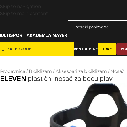
Skip to navigation
Skip to main content
ULTISPORT AKADEMIJA MAYER
KATEGORIJE
RENT A BIKE
TRKE
PO
Prodavnica
/
Biciklizam
/
Aksesoari za biciklizam
/
Nosači
ELEVEN
plastični nosač za bocu plavi