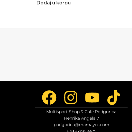
Dodaj u korpu
Multisport Shop & Cafe Podgorica
Henrika Angela 7
podgorica@mamayer.com
+38267999475