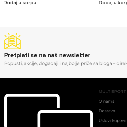
Dodaj u korpu
Dodaj u kor
Pretplati se na naš newsletter
Popusti, akcije, događaji i najbolje priče sa bloga – dir
MULTISPORT
O nama
Dostava
Uslovi kupovi