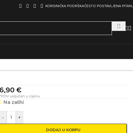
KORISNIČKA PODRŠKA
ČESTO POSTAVLJENA PITAN
6,90
€
*PDV uključen u cijenu
Na zalihi
-
+
DODAJ U KORPU