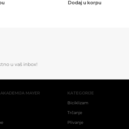
pu
Dodaj u korpu
ektno u vaš inbox!
 AKADEMIJA MAYER
KATEGORIJE
Biciklizam
Trčanje
ne
Plivanje