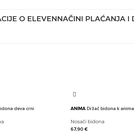
CIJE O ELEVEN
NAČINI PLAĆANJA I
idona deva crni
ANIMA
Držač bidona k anima
na
Nosači bidona
67,90
€