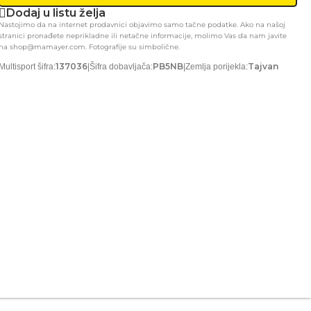
Dodaj u listu želja
Nastojimo da na internet prodavnici objavimo samo tačne podatke. Ako na našoj
stranici pronađete neprikladne ili netačne informacije, molimo Vas da nam javite
na shop@mamayer.com. Fotografije su simbolične.
137036
PB5NB
Tajvan
Multisport šifra:
|
Šifra dobavljača:
|
Zemlja porijekla: