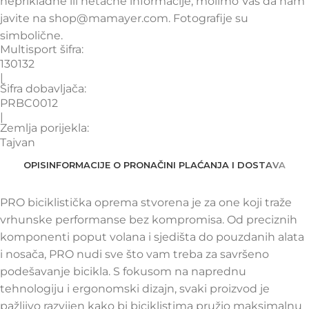
neprikladne ili netačne informacije, molimo Vas da nam
javite na shop@mamayer.com. Fotografije su
simbolične.
Multisport šifra:
130132
|
Šifra dobavljača:
PRBC0012
|
Zemlja porijekla:
Tajvan
OPIS
INFORMACIJE O PRO
NAČINI PLAĆANJA I DOSTAVA
PRO biciklistička oprema stvorena je za one koji traže
vrhunske performanse bez kompromisa. Od preciznih
komponenti poput volana i sjedišta do pouzdanih alata
i nosača, PRO nudi sve što vam treba za savršeno
podešavanje bicikla. S fokusom na naprednu
tehnologiju i ergonomski dizajn, svaki proizvod je
pažljivo razvijen kako bi biciklistima pružio maksimalnu