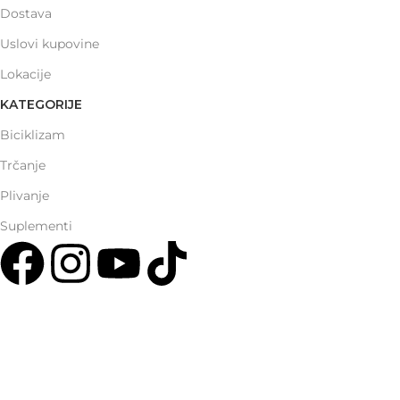
Dostava
Uslovi kupovine
Lokacije
KATEGORIJE
Biciklizam
Trčanje
Plivanje
Suplementi
Multisport Shop & Cafe Podgorica
Henrika Angela 7
podgorica@mamayer.com
+38267999475
Mayer Sports Co. d.o.o