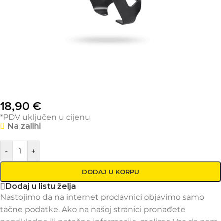
18,90
€
*PDV uključen u cijenu
Na zalihi
-
+
DODAJ U KORPU
Dodaj u listu želja
Nastojimo da na internet prodavnici objavimo samo
tačne podatke. Ako na našoj stranici pronađete