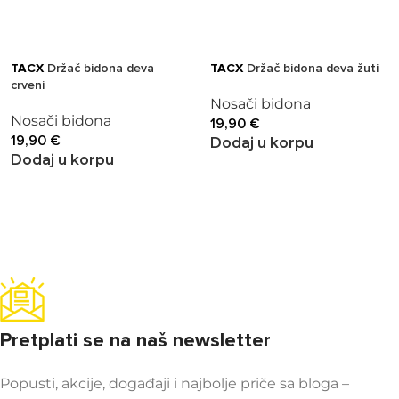
TACX
Držač bidona deva
TACX
Držač bidona deva žuti
crveni
Nosači bidona
Nosači bidona
19,90
€
19,90
€
Dodaj u korpu
Dodaj u korpu
Pretplati se na naš newsletter
Popusti, akcije, događaji i najbolje priče sa bloga –