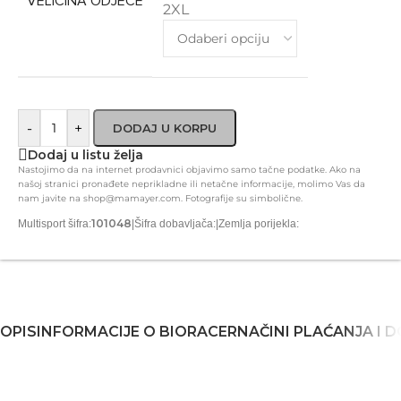
VELIČINA ODJEĆE
2XL
-
+
DODAJ U KORPU
Dodaj u listu želja
Nastojimo da na internet prodavnici objavimo samo tačne podatke. Ako na
našoj stranici pronađete neprikladne ili netačne informacije, molimo Vas da
nam javite na shop@mamayer.com. Fotografije su simbolične.
101048
Multisport šifra:
|
Šifra dobavljača:
|
Zemlja porijekla:
OPIS
INFORMACIJE O BIORACER
NAČINI PLAĆANJA I 