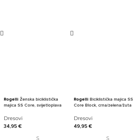
Rogelli
Ženska biciklistička
Rogelli
Biciklistička majica SS
majica SS Core, svijetloplava
Core Block, crna/zelena/žuta
Dresovi
Dresovi
34,95
€
49,95
€
S
S