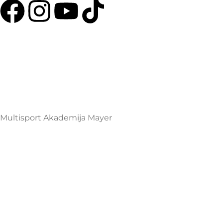
Multisport Shop & Cafe Podgorica
Henrika Angela 7
podgorica@mamayer.com
+38267999475
Mayer Sports Co. d.o.o
PIB: 03648290
Multisport Akademija Mayer