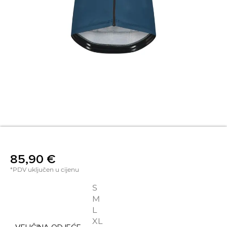
85,90
€
*PDV uključen u cijenu
S
M
L
XL