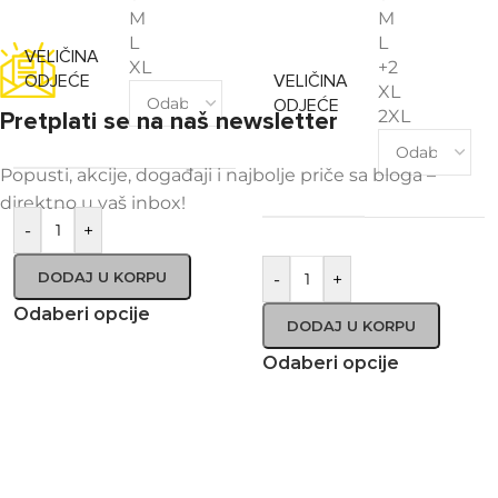
M
M
L
L
VELIČINA
XL
+2
ODJEĆE
VELIČINA
XL
ODJEĆE
2XL
Pretplati se na naš newsletter
Popusti, akcije, događaji i najbolje priče sa bloga –
direktno u vaš inbox!
-
+
DODAJ U KORPU
-
+
Odaberi opcije
DODAJ U KORPU
Odaberi opcije