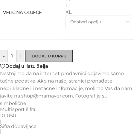
L
XL
VELIČINA ODJEĆE
-
+
DODAJ U KORPU
Dodaj u listu želja
Nastojimo da na internet prodavnici objavimo samo
tačne podatke. Ako na našoj stranici pronađete
neprikladne ili netačne informacije, molimo Vas da nam
javite na shop@mamayer.com. Fotografije su
simbolične.
Multisport šifra:
101050
|
Šifra dobavljača:
|