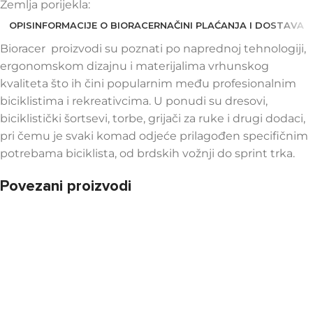
Zemlja porijekla:
OPIS
INFORMACIJE O BIORACER
NAČINI PLAĆANJA I DOSTAVA
Bioracer proizvodi su poznati po naprednoj tehnologiji,
ergonomskom dizajnu i materijalima vrhunskog
kvaliteta što ih čini popularnim među profesionalnim
biciklistima i rekreativcima. U ponudi su dresovi,
biciklistički šortsevi, torbe, grijači za ruke i drugi dodaci,
pri čemu je svaki komad odjeće prilagođen specifičnim
potrebama biciklista, od brdskih vožnji do sprint trka.
Povezani proizvodi