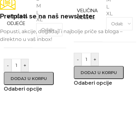
M
L
VELIČINA
L
XL
Pretplati se na naš newsletter
VELIČINA
ODJEĆE
XL
ODJEĆE
Popusti, akcije, događaji i najbolje priče sa bloga –
direktno u vaš inbox!
-
+
-
+
DODAJ U KORPU
DODAJ U KORPU
Odaberi opcije
Odaberi opcije