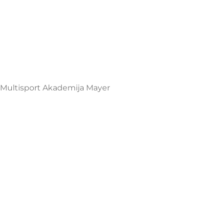
Multisport Shop & Cafe Podgorica
Henrika Angela 7
podgorica@mamayer.com
+38267999475
Mayer Sports Co. d.o.o
PIB: 03648290
Multisport Akademija Mayer