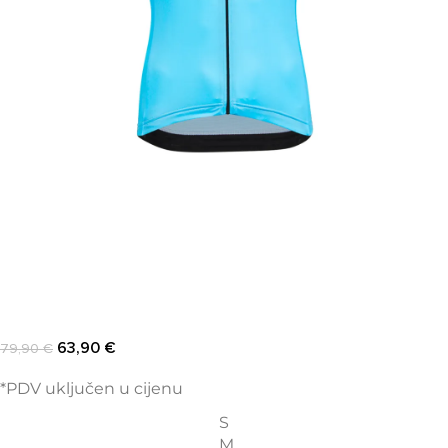
63,90
€
79,90
€
*PDV uključen u cijenu
S
M