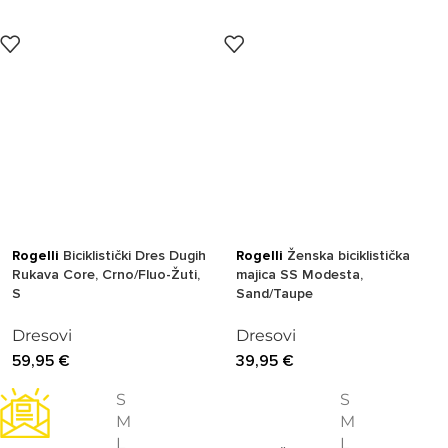
Rogelli
Biciklistički Dres Dugih
Rogelli
Ženska biciklistička
Rukava Core, Crno/Fluo-Žuti,
majica SS Modesta,
S
Sand/Taupe
Dresovi
Dresovi
59,95
€
39,95
€
S
S
M
M
L
L