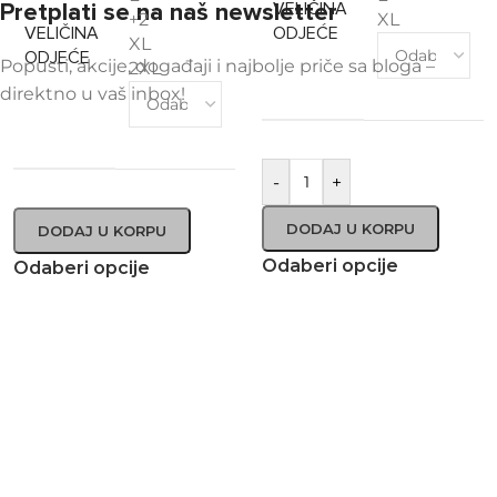
Pretplati se na naš newsletter
VELIČINA
+2
XL
VELIČINA
ODJEĆE
XL
ODJEĆE
Popusti, akcije, događaji i najbolje priče sa bloga –
2XL
direktno u vaš inbox!
-
+
DODAJ U KORPU
DODAJ U KORPU
Odaberi opcije
Odaberi opcije