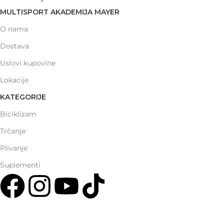
MULTISPORT AKADEMIJA MAYER
O nama
Dostava
Uslovi kupovine
Lokacije
KATEGORIJE
Biciklizam
Trčanje
Plivanje
Suplementi
Multisport Shop & Cafe Podgorica
Henrika Angela 7