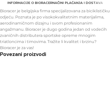
INFORMACIJE O BIORACER
NAČINI PLAĆANJA I DOSTAVA
Bioracer je belgijska firma specijalizovana za biciklističku
odjeću. Poznata je po visokokvalitetnim materijalima,
aerodinamičnom dizajnu i svom profesionanim
angažmanu. Bioracer je dugo godina jedan od vodećih
zvaničnih distributera sportske opreme mnogim
triatloncima i timovima. Tražite li kvalitet i brzinu?
Bioracer je za vas!
Povezani proizvodi