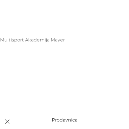
podgorica@mamayer.com
+38267999475
Mayer Sports Co. d.o.o
PIB: 03648290
Multisport Akademija Mayer
Prodavnica