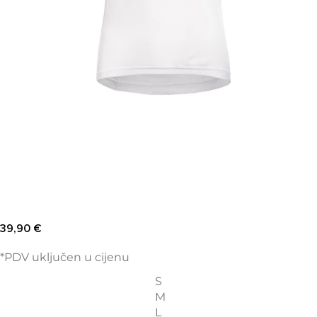
39,90
€
*PDV uključen u cijenu
S
M
L