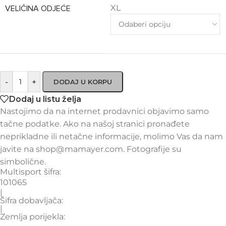
XL
VELIČINA ODJEĆE
-
+
DODAJ U KORPU
Dodaj u listu želja
Nastojimo da na internet prodavnici objavimo samo
tačne podatke. Ako na našoj stranici pronađete
neprikladne ili netačne informacije, molimo Vas da nam
javite na shop@mamayer.com. Fotografije su
simbolične.
Multisport šifra:
101065
|
Šifra dobavljača:
|
Zemlja porijekla: