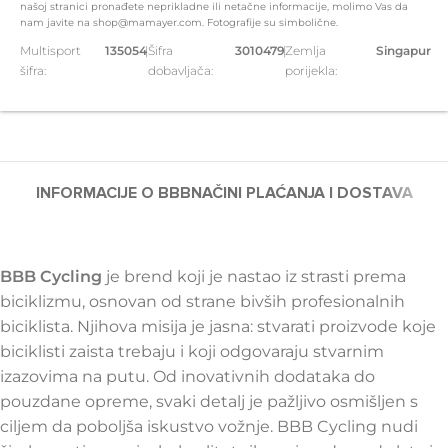
našoj stranici pronađete neprikladne ili netačne informacije, molimo Vas da
nam javite na shop@mamayer.com. Fotografije su simbolične.
Multisport
135054
|
Šifra
3010479
|
Zemlja
Singapur
šifra:
dobavljača:
porijekla:
INFORMACIJE O BBB
NAČINI PLAĆANJA I DOSTAVA
BBB Cycling
je brend koji je nastao iz strasti prema
biciklizmu, osnovan od strane bivših profesionalnih
biciklista. Njihova misija je jasna: stvarati proizvode koje
biciklisti zaista trebaju i koji odgovaraju stvarnim
izazovima na putu. Od inovativnih dodataka do
pouzdane opreme, svaki detalj je pažljivo osmišljen s
ciljem da poboljša iskustvo vožnje. BBB Cycling nudi