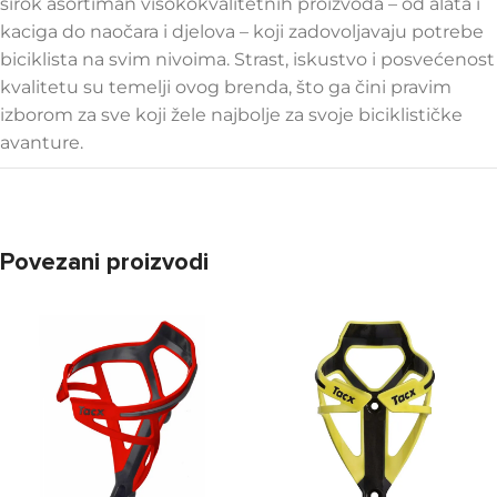
širok asortiman visokokvalitetnih proizvoda – od alata i
kaciga do naočara i djelova – koji zadovoljavaju potrebe
biciklista na svim nivoima. Strast, iskustvo i posvećenost
kvalitetu su temelji ovog brenda, što ga čini pravim
izborom za sve koji žele najbolje za svoje biciklističke
avanture.
Povezani proizvodi