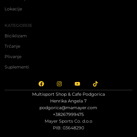
Lokacije
KATEGORIJE
Biciklizam
Trčanje
Plivanje
Suplementi
Multisport Shop & Cafe Podgorica
Henrika Angela 7
podgorica@mamayer.com
+38267999475
Mayer Sports Co. d.o.o
PIB: 03648290