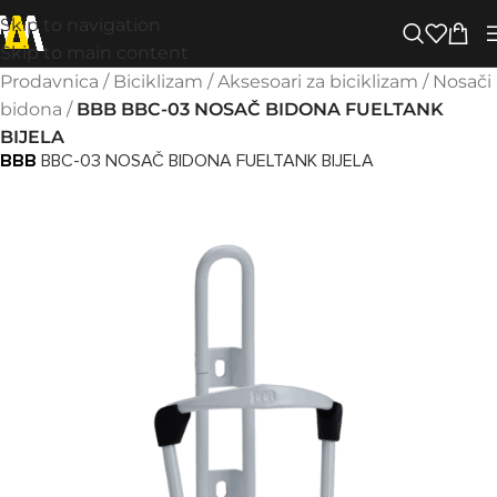
Skip to navigation
Skip to main content
Prodavnica
/
Biciklizam
/
Aksesoari za biciklizam
/
Nosači
bidona
/
BBB BBC-03 NOSAČ BIDONA FUELTANK
BIJELA
BBB
BBC-03 NOSAČ BIDONA FUELTANK BIJELA