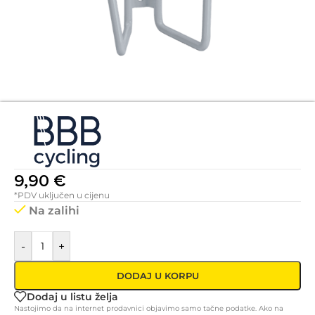
9,90
€
*PDV uključen u cijenu
Na zalihi
-
+
DODAJ U KORPU
Dodaj u listu želja
Nastojimo da na internet prodavnici objavimo samo tačne podatke. Ako na