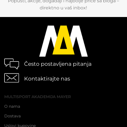
Popusti, akcije, događaji i najbolje priče sa bloga –
direktno u vaš inbox!
Često postavljena pitanja
Kontaktirajte nas
MULTISPORT AKADEMIJA MAYER
O nama
Dostava
Uslovi kupovine