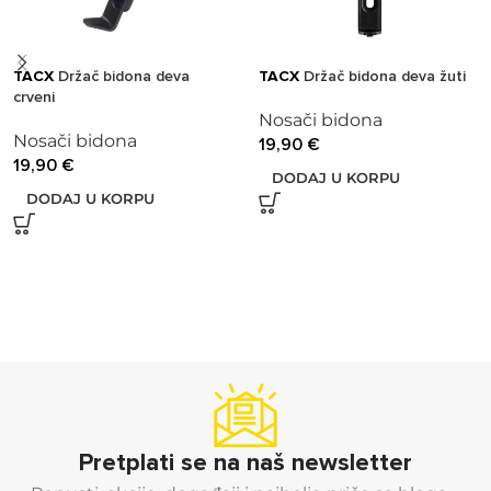
TACX
Držač bidona deva
TACX
Držač bidona deva žuti
crveni
Nosači bidona
Nosači bidona
19,90
€
19,90
€
DODAJ U KORPU
DODAJ U KORPU
Pretplati se na naš newsletter