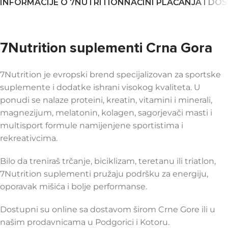
INFORMACIJE O 7NUTRITION
NAČINI PLAĆANJA I DO
7Nutrition suplementi Crna Gora
7Nutrition je evropski brend specijalizovan za sportske
suplemente i dodatke ishrani visokog kvaliteta. U
ponudi se nalaze proteini, kreatin, vitamini i minerali,
magnezijum, melatonin, kolagen, sagorjevači masti i
multisport formule namijenjene sportistima i
rekreativcima.
Bilo da treniraš trčanje, biciklizam, teretanu ili triatlon,
7Nutrition suplementi pružaju podršku za energiju,
oporavak mišića i bolje performanse.
Dostupni su online sa dostavom širom Crne Gore ili u
našim prodavnicama u Podgorici i Kotoru.