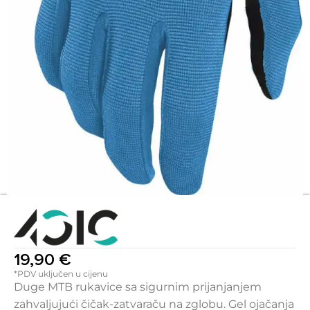
19,90
€
*PDV uključen u cijenu
Duge MTB rukavice sa sigurnim prijanjanjem
zahvaljujući čičak-zatvaraču na zglobu. Gel ojačanja