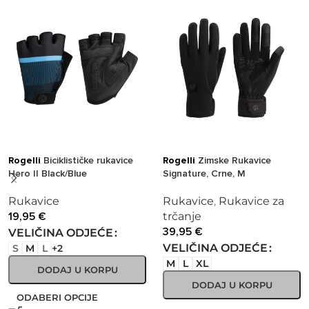
Rogelli
Biciklističke rukavice
Rogelli
Zimske Rukavice
Hero II Black/Blue
Signature, Crne, M
Rukavice
Rukavice
,
Rukavice za
19,95
€
trčanje
39,95
€
VELIČINA ODJEĆE
VELIČINA ODJEĆE
S
M
L
+2
M
L
XL
DODAJ U KORPU
DODAJ U KORPU
ODABERI OPCIJE