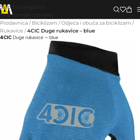
Skip to navigation
Skip to main content
Prodavnica
/
Biciklizam
/
Odjeća i obuća za biciklizam
/
Rukavice
/
4CIC Duge rukavice – blue
4CIC
Duge rukavice – blue