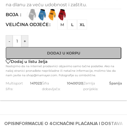
na dlanu za veću udobnost i zaštitu.
BOJA
VELIČINA ODJEĆE
M
L
XL
-
+
DODAJ U KORPU
Dodaj u listu želja
Nastojimo da na internet prodavnici objavimo samo tačne podatke. Ako na
našoj stranici pronađete neprikladne ili netačne informacije, molimo Vas da
nam javite na shop@mamayer.com. Fotografije su simbolične.
Multisport
147023
|
Šifra
10400120
|
Zemlja
Španija
šifra:
dobavljača:
porijekla:
OPIS
INFORMACIJE O 4CIC
NAČINI PLAĆANJA I DOSTAVA