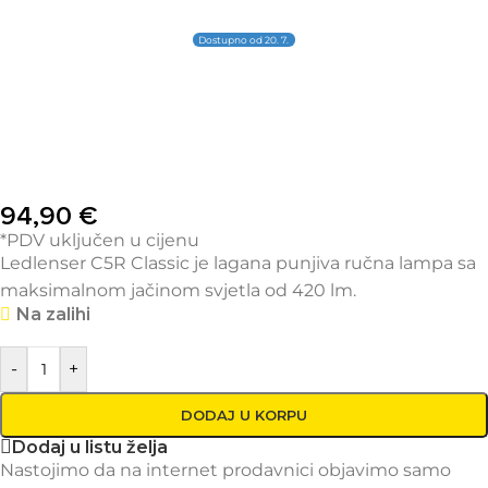
Dostupno od 20. 7.
94,90
€
*PDV uključen u cijenu
Ledlenser C5R Classic je lagana punjiva ručna lampa sa
maksimalnom jačinom svjetla od 420 lm.
Na zalihi
-
+
DODAJ U KORPU
Dodaj u listu želja
Nastojimo da na internet prodavnici objavimo samo