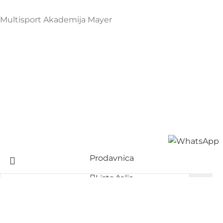
Multisport Akademija Mayer
Prodavnica
Lista želja
Korpa
Start typing to see products you are looking for.
Moj nalog