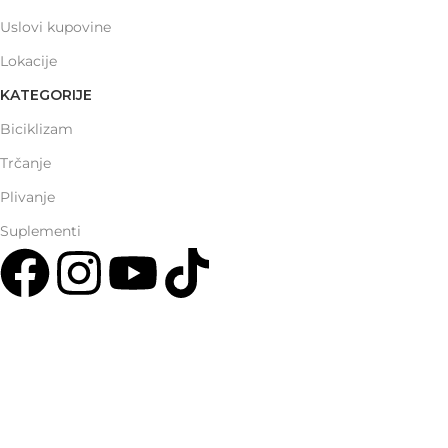
Uslovi kupovine
Lokacije
KATEGORIJE
Biciklizam
Trčanje
Plivanje
Suplementi
Multisport Shop & Cafe Podgorica
Henrika Angela 7
podgorica@mamayer.com
+38267999475
Mayer Sports Co. d.o.o
PIB: 03648290