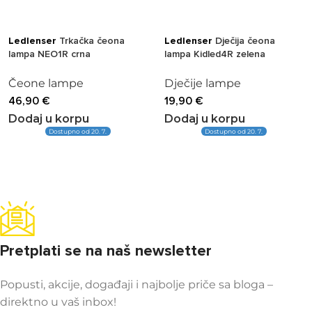
Ledlenser
Trkačka čeona
Ledlenser
Dječija čeona
lampa NEO1R crna
lampa Kidled4R zelena
Čeone lampe
Dječije lampe
46,90
€
19,90
€
Dodaj u korpu
Dodaj u korpu
Dostupno od 20. 7.
Dostupno od 20. 7.
Pretplati se na naš newsletter
Popusti, akcije, događaji i najbolje priče sa bloga –
direktno u vaš inbox!