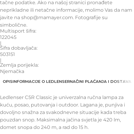
tačne podatke. Ako na našoj stranici pronađete
neprikladne ili netačne informacije, molimo Vas da nam
javite na shop@mamayer.com. Fotografije su
simbolične.
Multisport šifra:
122045
|
Šifra dobavljača:
503151
|
Zemlja porijekla:
Njemačka
OPIS
INFORMACIJE O LEDLENSER
NAČINI PLAĆANJA I DOSTAVA
Ledlenser C5R Classic je univerzalna ručna lampa za
kuću, posao, putovanja i outdoor. Lagana je, punjiva i
dovoljno snažna za svakodnevne situacije kada treba
pouzdan snop. Maksimalna jačina svjetla je 420 lm,
domet snopa do 240 m, a rad do 15 h.