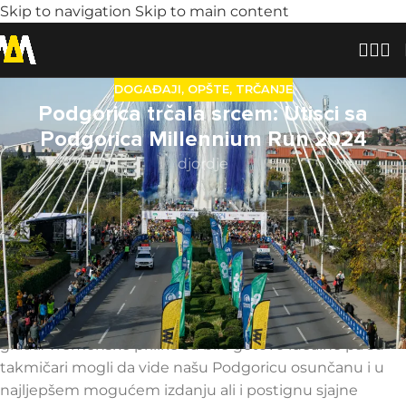
Skip to navigation
Skip to main content
DOGAĐAJI
,
OPŠTE
,
TRČANJE
Podgorica trčala srcem: Utisci sa
Podgorica Millennium Run 2024
djordje
Podgorica je 10. novembra 2024. bila trkački centar ovog
dijela Evrope okupivši više od 2.000 učesnika iz čak 35
zemalja na jednom od najljepših događaja godine –
Podgorica Millennium Run
. Ova trka, koju
organizujemo sa posebnim ponosom, spojila je
profesionalne atletičare i rekreativce, šireći dobru
atmosferu i energiju ulicama i mostovima glavnog
grada. Vremenske prilike su bile gotovo idealne pa su
takmičari mogli da vide našu Podgoricu osunčanu i u
najljepšem mogućem izdanju ali i postignu sjajne