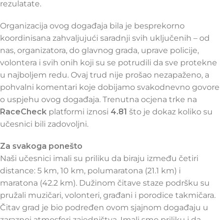
rezulatate.
Organizacija ovog događaja bila je besprekorno
koordinisana zahvaljujući saradnji svih uključenih – od
nas, organizatora, do glavnog grada, uprave policije,
volontera i svih onih koji su se potrudili da sve protekne
u najboljem redu. Ovaj trud nije prošao nezapaženo, a
pohvalni komentari koje dobijamo svakodnevno govore
o uspjehu ovog događaja. Trenutna ocjena trke na
RaceCheck
platformi iznosi
4.81
što je dokaz koliko su
učesnici bili zadovoljni.
Za svakoga ponešto
Naši učesnici imali su priliku da biraju između četiri
distance: 5 km, 10 km, polumaratona (21.1 km) i
maratona (42.2 km). Dužinom čitave staze podršku su
pružali muzičari, volonteri, građani i porodice takmičara.
Čitav grad je bio podređen ovom sjajnom događaju u
zaraznoj atmosferi zajedništva. Imali smo priliku i da