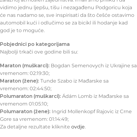
vidimo jednu ljepšu, tišu i nezagađenu Podgoricu koja
će nas nadamo se, sve inspirisati da što češće ostavimo
automobil kući i odlučimo se za bicikl ili hodanje kad
god je to moguće.
Pobjednici po kategorijama
Najbolji trkači ove godine bili su:
Maraton (muškarci):
Bogdan Semenovych iz Ukrajine sa
vremenom: 02:19:30;
Maraton (žene):
Tunde Szabo iz Mađarske sa
vremenom: 02:44:50;
Polumaraton (muškarci):
Ádám Lomb iz Mađarske sa
vremenom 01:05:10;
Polumaraton (žene):
Ingrid Mollenkopf Rajovic iz Crne
Gore sa vremenom: 01:14:49;
Za detaljne rezultate kliknite
ovdje
.