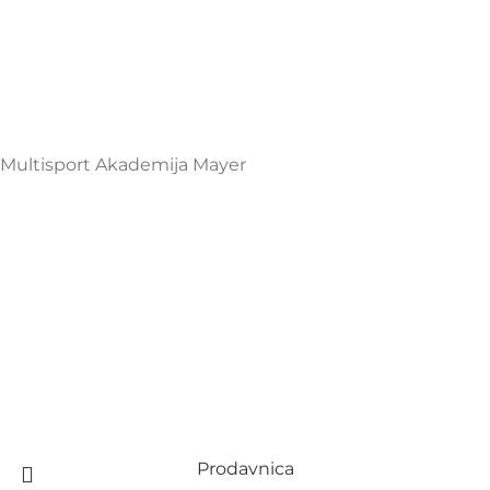
Henrika Angela 7
podgorica@mamayer.com
+38267999475
Mayer Sports Co. d.o.o
PIB: 03648290
Multisport Akademija Mayer
Prodavnica