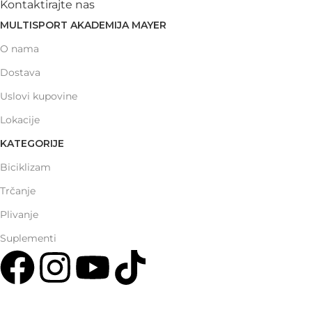
Kontaktirajte nas
MULTISPORT AKADEMIJA MAYER
O nama
Dostava
Uslovi kupovine
Lokacije
KATEGORIJE
Biciklizam
Trčanje
Plivanje
Suplementi
Multisport Shop & Cafe Podgorica