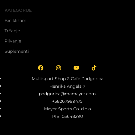
KATEGORIJE
Biciklizam
Trčanje
Plivanje
Suplementi
Multisport Shop & Cafe Podgorica
Henrika Angela 7
podgorica@mamayer.com
+38267999475
Mayer Sports Co. d.o.o
PIB: 03648290