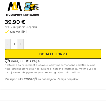
39,90
€
*PDV uključen u cijenu
Na zalihi
-
+
DODAJ U KORPU
Dodaj u listu želja
Nastojimo da na internet prodavnici objavimo samo tačne podatke. Ako na
našoj stranici pronađete neprikladne ili netačne informacije, molimo Vas da
nam javite na shop@mamayer.com. Fotografije su simbolične.
120026
Multisport šifra:
|
Šifra dobavljača:
|
Zemlja porijekla: