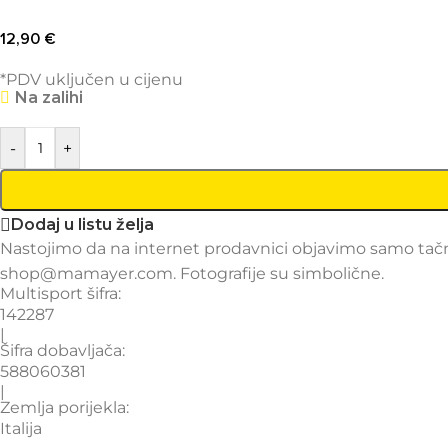
12,90
€
*PDV uključen u cijenu
Na zalihi
-
+
Dodaj u listu želja
Nastojimo da na internet prodavnici objavimo samo tačne
shop@mamayer.com. Fotografije su simbolične.
Multisport šifra:
142287
|
Šifra dobavljača:
588060381
|
Zemlja porijekla:
Italija