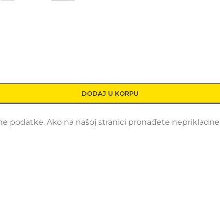
DODAJ U KORPU
 podatke. Ako na našoj stranici pronađete neprikladne i