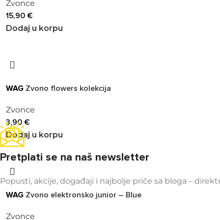
Zvonce
15,90
€
Dodaj u korpu
WAG
Zvono flowers kolekcija
Zvonce
3,90
€
Dodaj u korpu
Pretplati se na naš newsletter
Popusti, akcije, događaji i najbolje priče sa bloga – direk
WAG
Zvono elektronsko junior – Blue
Zvonce