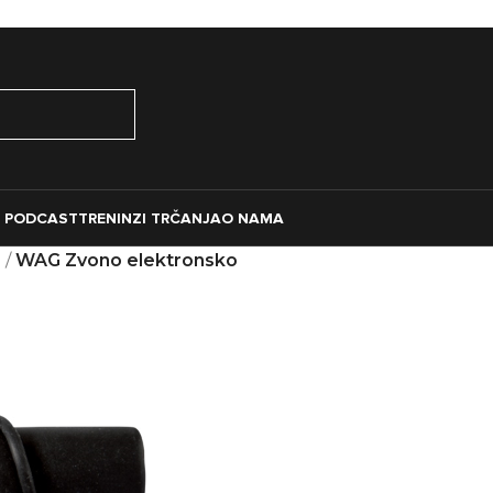
O PODCAST
TRENINZI TRČANJA
O NAMA
e
/
WAG Zvono elektronsko