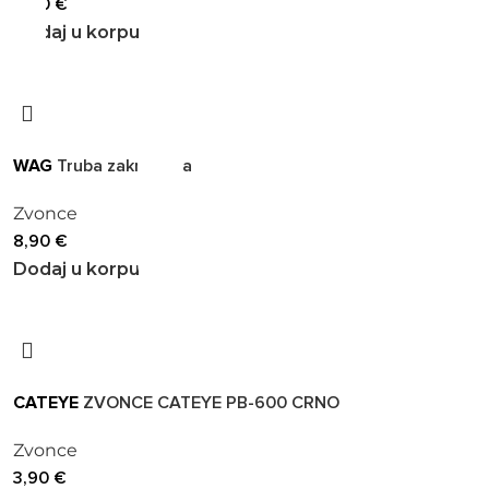
9,90
€
Dodaj u korpu
WAG
Truba zakrivljena
Zvonce
8,90
€
Dodaj u korpu
CATEYE
ZVONCE CATEYE PB-600 CRNO
Zvonce
3,90
€