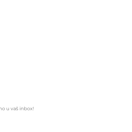
tno u vaš inbox!