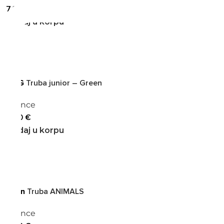
7,90
€
Dodaj u korpu
WAG
Truba junior – Green
Zvonce
4,90
€
Dodaj u korpu
Ebon
Truba ANIMALS
Zvonce