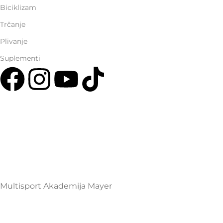
Biciklizam
Trčanje
Plivanje
Suplementi
Multisport Shop & Cafe Podgorica
Henrika Angela 7
podgorica@mamayer.com
+38267999475
Mayer Sports Co. d.o.o
PIB: 03648290
Multisport Akademija Mayer