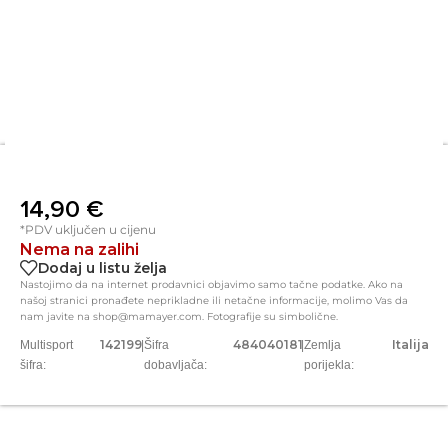
14,90
€
*PDV uključen u cijenu
Nema na zalihi
Dodaj u listu želja
Nastojimo da na internet prodavnici objavimo samo tačne podatke. Ako na
našoj stranici pronađete neprikladne ili netačne informacije, molimo Vas da
nam javite na shop@mamayer.com. Fotografije su simbolične.
142199
484040181
Italija
Multisport
|
Šifra
|
Zemlja
šifra:
dobavljača:
porijekla: