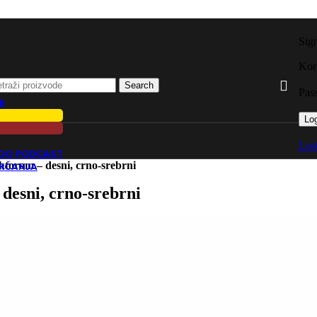
Sig
Kori
Search
Pas
E
Log
Los
ADO PODCAST
torom – desni, crno-srebrni
TRČANJA
desni, crno-srebrni