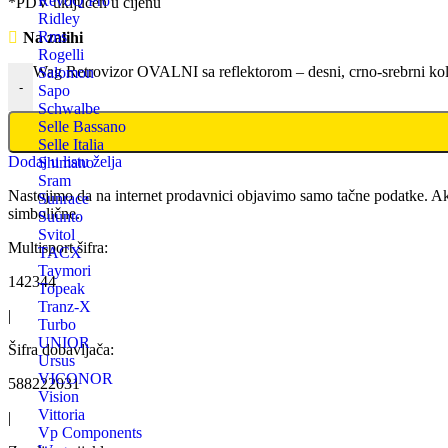
RevoQ Pro
*PDV uključen u cijenu
Ridley
Rms
Na zalihi
Rogelli
Wag Retrovizor OVALNI sa reflektorom – desni, crno-srebrni kol
Salomon
-
Sapo
Schwalbe
Selle Bassano
Selle Italia
Dodaj u listu želja
Shimano
Sram
Nastojimo da na internet prodavnici objavimo samo tačne podatke. Ak
Sunrace
simbolične.
Suunto
Svitol
Multisport šifra:
TACX
Taymori
142344
Topeak
Tranz-X
|
Turbo
UNIOR
Šifra dobavljača:
Ursus
VICONOR
588222031
Vision
Vittoria
|
Vp Components