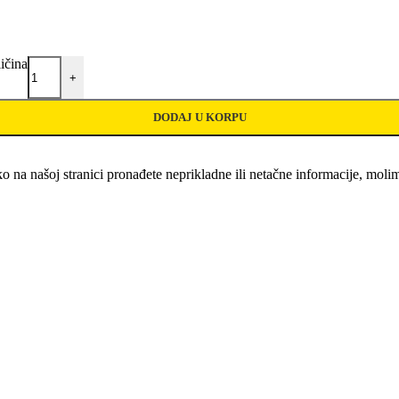
ičina
+
DODAJ U KORPU
o na našoj stranici pronađete neprikladne ili netačne informacije, mo