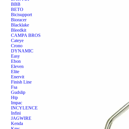
BBB
BETO
Bicisupport
Bioracer
Blacklake
Bleedkit
CAMPA BROS
Cateye
Crono
DYNAMIC
Easy
Ebon
Eleven
Elite
Enervit
Finish Line
Fsa
Gudslip
Htp
Impac
INCYLENCE
Infini
JAGWIRE
Kenda
Kmc