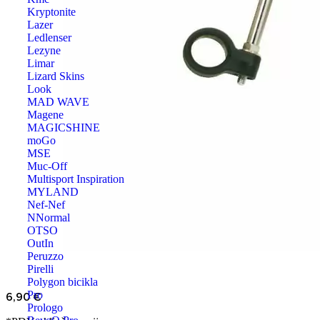
Kryptonite
Lazer
Ledlenser
Lezyne
Limar
Lizard Skins
Look
MAD WAVE
Magene
MAGICSHINE
moGo
MSE
Muc-Off
Multisport Inspiration
MYLAND
Nef-Nef
NNormal
OTSO
OutIn
Peruzzo
Pirelli
Polygon bicikla
Pro
6,90
€
Prologo