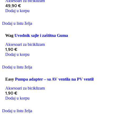
Aksesoari za biciklizam
49,90
€
Dodaj u korpu
Dodaj u listu želja
Wag
Uvodnik sajle i zaštitna Guma
Aksesoari za biciklizam
1,90
€
Dodaj u korpu
Dodaj u listu želja
Easy
Pumpa adapter – sa AV ventila na PV ventil
Aksesoari za biciklizam
1,90
€
Dodaj u korpu
Dodaj u listu želja