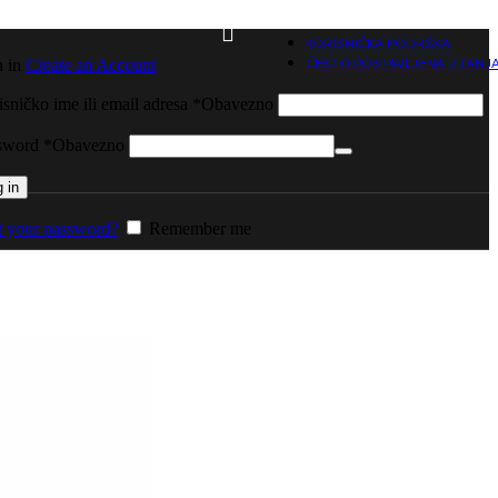
KORISNIČKA PODRŠKA
n in
Create an Account
ČESTO POSTAVLJENA PITANJ
sničko ime ili email adresa
*
Obavezno
sword
*
Obavezno
 in
t your password?
Remember me