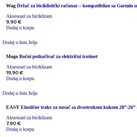
Wag
Držač za biciklistički računar – kompatibilan sa Garmin u
Aksesoari za biciklizam
9,90
€
Dodaj u korpu
Dodaj u listu želja
Mogo
Bočni potkočivač za električni trotinet
Aksesoari za biciklizam
19,90
€
Dodaj u korpu
Dodaj u listu želja
EASY
Elastične trake za nosač sa dvostrukom kukom 28”-26”
Aksesoari za biciklizam
7,90
€
Dodaj u korpu