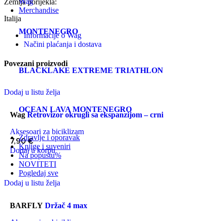
Wag
Zemlja porijekla:
Merchandise
Italija
MONTENEGRO
Informacije o Wag
Načini plaćanja i dostava
Povezani proizvodi
BLACKLAKE EXTREME TRIATHLON
Dodaj u listu želja
OCEAN LAVA MONTENEGRO
Wag
Retrovizor okrugli sa ekspanzijom – crni
Aksesoari za biciklizam
Zdravlje i oporavak
7,90
€
Knjige i suveniri
Dodaj u korpu
Na popustu
%
NOVITETI
Pogledaj sve
Dodaj u listu želja
BARFLY
Držač 4 max