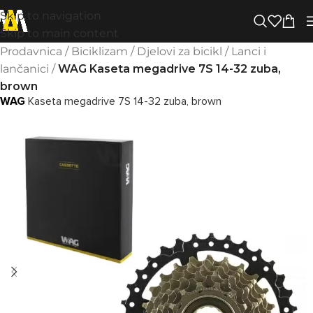
Skip to navigation
Skip to main content
Prodavnica
/
Biciklizam
/
Djelovi za bicikl
/
Lanci i
lančanici
/
WAG Kaseta megadrive 7S 14-32 zuba,
brown
WAG
Kaseta megadrive 7S 14-32 zuba, brown