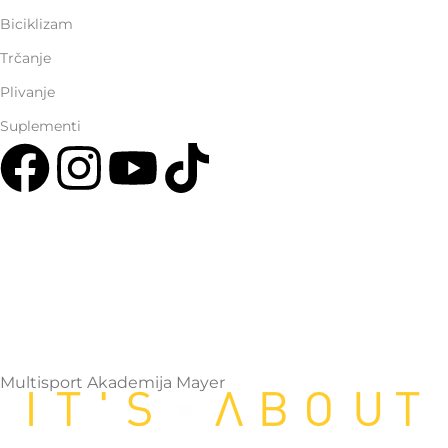
Biciklizam
Trčanje
Plivanje
Suplementi
Multisport Shop & Cafe Podgorica
Henrika Angela 7
podgorica@mamayer.com
+38267999475
Mayer Sports Co. d.o.o
PIB: 03648290
Multisport Akademija Mayer