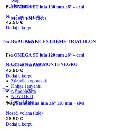
Wag
Merchandise
Fsa
OMEGA ST lula 130 mm ±6° – crni
Nosači volana (lule)
MONTENEGRO
42,90
€
Dodaj u korpu
BLACKLAKE EXTREME TRIATHLON
Dodaj u listu želja
Fsa
OMEGA ST lula 120 mm ±6° – crni
OCEAN LAVA MONTENEGRO
Nosači volana (lule)
42,90
€
Dodaj u korpu
Zdravlje i oporavak
Knjige i suveniri
Dodaj u listu želja
Na popustu
%
NOVITETI
Pogledaj sve
Wag
Standardna lula ±6° 110 mm – siva
Nosači volana (lule)
28,90
€
Dodaj u korpu