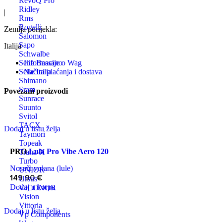
RevoQ Pro
Ridley
|
Rms
Rogelli
Zemlja porijekla:
Salomon
Sapo
Italija
Schwalbe
Informacije o Wag
Selle Bassano
Načini plaćanja i dostava
Selle Italia
Shimano
Sram
Povezani proizvodi
Sunrace
Suunto
Svitol
TACX
Dodaj u listu želja
Taymori
Topeak
PRO
Lula Pro Vibe Aero 120
Tranz-X
Turbo
Nosači volana (lule)
UNIOR
149,90
€
Ursus
Dodaj u korpu
VICONOR
Vision
Vittoria
Dodaj u listu želja
Vp Components