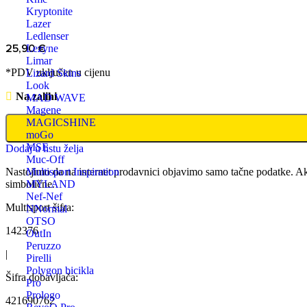
Kryptonite
Lazer
Ledlenser
25,90
€
Lezyne
Limar
*PDV uključen u cijenu
Lizard Skins
Look
Na zalihi
MAD WAVE
Magene
MAGICSHINE
moGo
MSE
Dodaj u listu želja
Muc-Off
Nastojimo da na internet prodavnici objavimo samo tačne podatke. Ak
Multisport Inspiration
simbolične.
MYLAND
Nef-Nef
Multisport šifra:
NNormal
OTSO
142376
OutIn
Peruzzo
|
Pirelli
Polygon bicikla
Šifra dobavljača:
Pro
Prologo
421690762