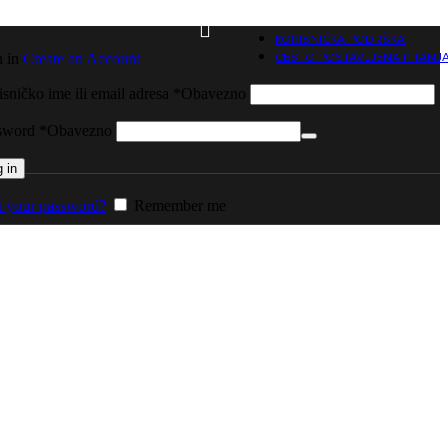
KORISNIČKA PODRŠKA
n in
Create an Account
ČESTO POSTAVLJENA PITANJ
sničko ime ili email adresa
*
Obavezno
sword
*
Obavezno
 in
t your password?
Remember me