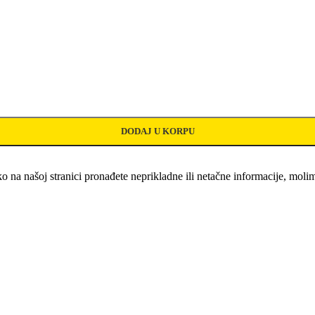
DODAJ U KORPU
o na našoj stranici pronađete neprikladne ili netačne informacije, mo