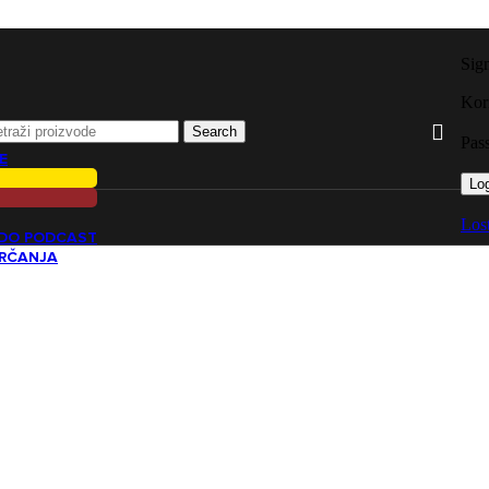
Sig
Kori
Search
Pas
E
Log
Los
ADO PODCAST
TRČANJA