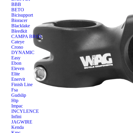
BBB
BETO
Bicisupport
Bioracer
Blacklake
Bleedkit
CAMPA BROS
Cateye
Crono
DYNAMIC
Easy
Ebon
Eleven
Elite
Enervit
Finish Line
Fsa
Gudslip
Htp
Impac
INCYLENCE
Infini
JAGWIRE
Kenda
Kmc