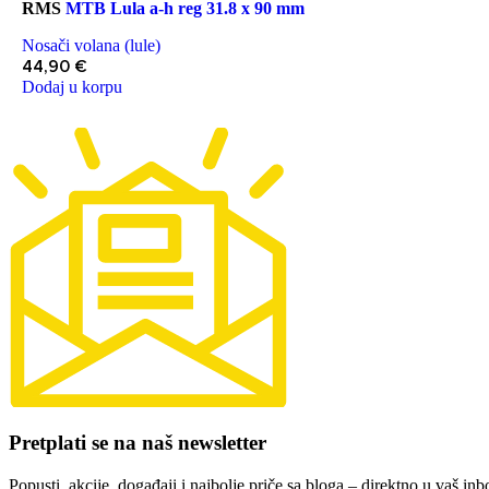
RMS
MTB Lula a-h reg 31.8 x 90 mm
Nosači volana (lule)
44,90
€
Dodaj u korpu
Pretplati se na naš newsletter
Popusti, akcije, događaji i najbolje priče sa bloga – direktno u vaš inb