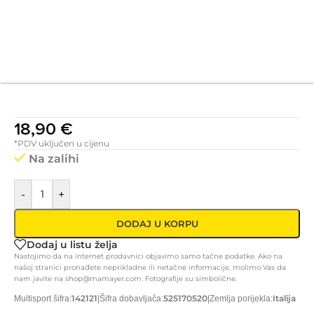
18,90
€
*PDV uključen u cijenu
Na zalihi
-
+
DODAJ U KORPU
Dodaj u listu želja
Nastojimo da na internet prodavnici objavimo samo tačne podatke. Ako na
našoj stranici pronađete neprikladne ili netačne informacije, molimo Vas da
nam javite na shop@mamayer.com. Fotografije su simbolične.
142121
525170520
Italija
Multisport šifra:
|
Šifra dobavljača:
|
Zemlja porijekla: