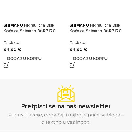
SHIMANO
Hidraulična Disk
SHIMANO
Hidraulična Disk
Kočnica Shimano Br-R7170,
Kočnica Shimano Br-R7170,
105, Rear, Flat Mount, W/Fixing
105, Front, Flat Mount,
Bolt For Mount Thickness
W/Bracket For 140/160Mm
Diskovi
Diskovi
25Mm, W/O Adapter, W/L05A
Rotor(Assembled For 160),
94,90
€
94,90
€
Resin Pad(W/Fin), Black,
W/L05A Resin Pad(W/Fin),
DODAJ U KORPU
DODAJ U KORPU
Ind.Pack
Black, Ind.Pack
Pretplati se na naš newsletter
Popusti, akcije, događaji i najbolje priče sa bloga –
direktno u vaš inbox!