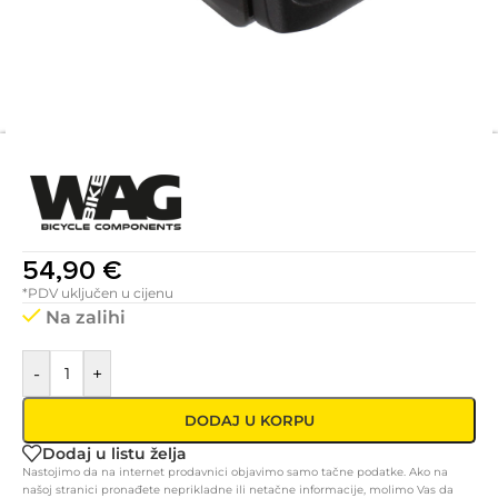
54,90
€
*PDV uključen u cijenu
Na zalihi
-
+
DODAJ U KORPU
Dodaj u listu želja
Nastojimo da na internet prodavnici objavimo samo tačne podatke. Ako na
našoj stranici pronađete neprikladne ili netačne informacije, molimo Vas da