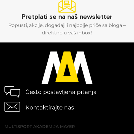
Pretplati se na naš newsletter
Popusti, akcije, događaji i najbolje priče sa bloga –
direktno u vaš inbox!
Često postavljena pitanja
Kontaktirajte nas
MULTISPORT AKADEMIJA MAYER