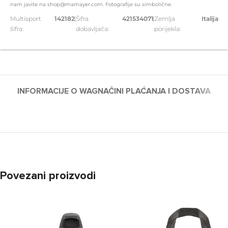
nam javite na shop@mamayer.com. Fotografije su simbolične.
Multisport
142182
|
Šifra
421534071
|
Zemlja
Italija
šifra:
dobavljača:
porijekla:
INFORMACIJE O WAG
NAČINI PLAĆANJA I DOSTAVA
Povezani proizvodi